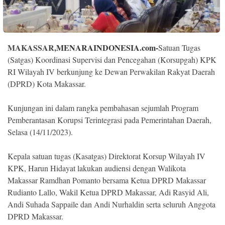
Indonesia
.
All
Right
Reserve
MAKASSAR,
MENARAINDONESIA.com-
Satuan Tugas
(Satgas) Koordinasi Supervisi dan Pencegahan (Korsupgah) KPK
RI Wilayah IV berkunjung ke Dewan Perwakilan Rakyat Daerah
(DPRD) Kota Makassar.
Kunjungan ini dalam rangka pembahasan sejumlah Program
Pemberantasan Korupsi Terintegrasi pada Pemerintahan Daerah,
Selasa (14/11/2023).
Kepala satuan tugas (Kasatgas) Direktorat Korsup Wilayah IV
KPK, Harun Hidayat lakukan audiensi dengan Walikota
Makassar Ramdhan Pomanto bersama Ketua DPRD Makassar
Rudianto Lallo, Wakil Ketua DPRD Makassar, Adi Rasyid Ali,
Andi Suhada Sappaile dan Andi Nurhaldin serta seluruh Anggota
DPRD Makassar.