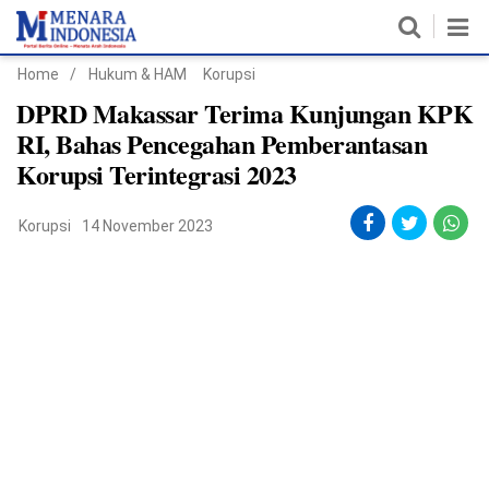
Home
/
Hukum & HAM
Korupsi
Home
DPRD Makassar Terima Kunjungan KPK
RI, Bahas Pencegahan Pemberantasan
Nasional
Korupsi Terintegrasi 2023
Politik
Korupsi
14 November 2023
Metro
Daerah
Hukum & HAM
Ekonomi
Pendidikan