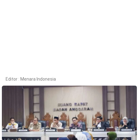
Kesehatan
Lingkungan
Olahraga
More
Editor :
Menara Indonesia
©
Copyright
2026
Menara