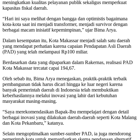
meningkatkan kualitas pelayanan publik sekaligus memperkuat
kapasitas fiskal daerah.
“Hari ini saya melihat dengan bangga dan optimistis bagaimana
kota-kota saat ini menjadi transformer, menjadi survivor dengan
berbagai macam inisiatif kepemimpinan,” ujar Bima Arya.
Dalam kesempatan itu, Kota Makassar menjadi salah satu daerah
yang mendapat perhatian karena capaian Pendapatan Asli Daerah
(PAD) yang telah melampaui Rp100 miliar.
Berdasarkan data yang dipaparkan dalam Rakernas, realisasi PAD
Kota Makassar tercatat capai 194,67.
Oleh sebab itu, Bima Arya menegaskan, praktik-praktik terbaik
pembangunan tidak harus dicari hingga ke luar negeri karena
banyak pemerintah daerah di Indonesia telah membuktikan
keberhasilannya melalui inovasi yang lahir dari kebutuhan
masyarakat masing-masing.
“Saya merekomendasikan Bapak-Ibu mempelajari dengan detail
berbagai inovasi yang dilakukan daerah-daerah seperti Kota Malang
dan Kota Pekanbaru,” katanya.
Selain mengoptimalkan sumber-sumber PAD, ia juga mendorong
pemerintah kota untuk memanfaatkan skema pendanaan alternatif