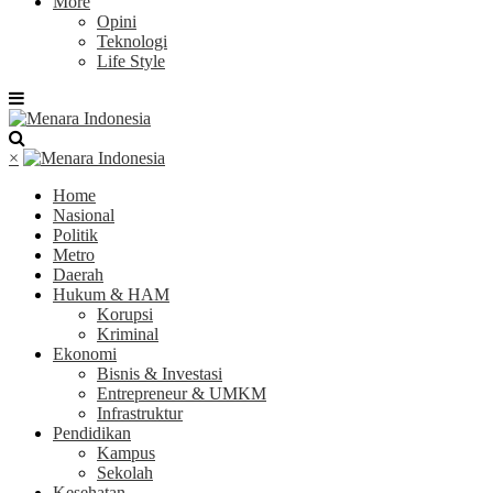
More
Opini
Teknologi
Life Style
×
Home
Nasional
Politik
Metro
Daerah
Hukum & HAM
Korupsi
Kriminal
Ekonomi
Bisnis & Investasi
Entrepreneur & UMKM
Infrastruktur
Pendidikan
Kampus
Sekolah
Kesehatan