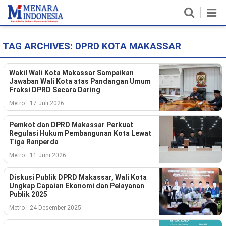
TAG ARCHIVES:
DPRD KOTA MAKASSAR
Home
Nasional
Wakil Wali Kota Makassar Sampaikan
Jawaban Wali Kota atas Pandangan Umum
Fraksi DPRD Secara Daring
Politik
Metro
17 Juli 2026
Metro
Pemkot dan DPRD Makassar Perkuat
Regulasi Hukum Pembangunan Kota Lewat
Daerah
Tiga Ranperda
Metro
11 Juni 2026
Hukum & HAM
Diskusi Publik DPRD Makassar, Wali Kota
Ekonomi
Ungkap Capaian Ekonomi dan Pelayanan
Publik 2025
Pendidikan
Metro
24 Desember 2025