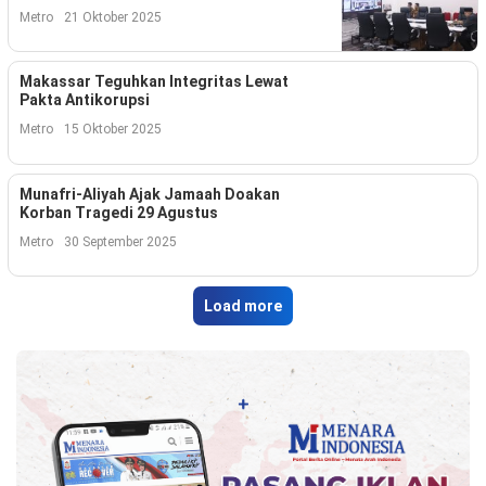
Indonesia
Metro
21 Oktober 2025
.
All
Right
Reserve
Makassar Teguhkan Integritas Lewat
Pakta Antikorupsi
Metro
15 Oktober 2025
Munafri-Aliyah Ajak Jamaah Doakan
Korban Tragedi 29 Agustus
Metro
30 September 2025
Load more