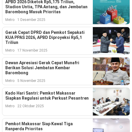
Kesehatan
APBD 2026 Diketok Rp5,175 Triliun,
Stadion Untia, TPA Antang, dan Jembatan
Barombong Masuk Prioritas
Lingkungan
Metro
1 Desember 2025
Olahraga
Gerak Cepat DPRD dan Pemkot Sepakati
KUA PPAS 2026, APBD Diproyeksi Rp5,1
More
Triliun
Metro
17 November 2025
Dewan Apresiasi Gerak Cepat Munafri
Berikan Solusi Jembatan Kembar
Barombong
Metro
5 November 2025
Kado Hari Santri: Pemkot Makassar
Siapkan Regulasi untuk Perkuat Pesantren
Metro
22 Oktober 2025
©
Copyright
Pemkot Makassar Siap Kawal Tiga
2026
Ranperda Prioritas
Menara