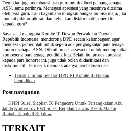
Demikian juga membatasi usia guru untuk diberi peluang sebagai
ASN, sama perihnya. Menegasi apresiasi yang mestinya diterima
oleh para guru. Lalu bagaimana mungkin bangsa ini bisa maju, jika
muncul pikiran-pikiran dan kebijakan diskirminatif seperti itu
kepada guru?
Saya selaku anggota Komite III Dewan Perwakilan Daerah
Republik Indonesia, mendorong DPD secara kelembagaan agar
mendesak pemerintah untuk segera ada pengangkatan para tenaga
honorer sebagai ASN. Diikuti proses assesment untuk meningkatkan
kompetensi para tenaga pendidik kita. Selain itu, proses apresiasi
kepada para honorer ini, juga tidak boleh diklasifikasi dan
diskriminatif. Termasuk menolak adanya pembatasan usia.
Tamsil Linrung Senator DPD RI Komite III Bidang
Pendidikan
Post navigation
←
KNPI Sulsel Siapkan 50 Pengacara Untuk Tersangkakan Abu
Janda
Konferprov PWI Sulsel Berjalan Lancar, Besok Malam
Ramah Tamah di Rujab
→
TERKAIT