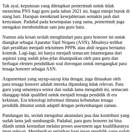
Tak ayal, keputusan yang ditetapkan pemerintah untuk tidak
menerima PNS bagi guru pada tahun 2021 ini, bagai mimpi buruk di
siang hari. Harapan menikmati kesejahteraan semakin jauh dari
kenyataan. Padahal pada kesempatan yang sama, pemerintah juga
mengakui membutuhkan satu juta guru baru.
Namun ada kesan seolah menghindari para guru honorer ini untuk
diangkat sebagai Aparatur Sipil Negara (ASN). Misalnya terlihat
dari peralihan menjadi rekrutmen PPPK atau abdi negara berstatus
kontrak. Lagi-lagi, ini hanya menjadi semacam fatamorgana dari
aspirasi yang sudah jelas-jelas disampaikan oleh para guru dan
berbagai elemen pendidikan soal dorongan untuk mengangkat para
tenaga honorer sebagai ASN.
Argumentasi yang sayup-sayup kita dengar, juga dirasakan oleh
para tenaga honorer adalah mereka dipandang tidak relevan. Para
guru yang umumnya senior dan sudah lama mengabdi ini, semacam
dianggap tidak qualified untuk menjadi tenaga pendidik di era
kekinian. Era teknologi informasi dimana kebutuhan tenaga
pendidik dituntut untuk adaptif dengan perkembangan zaman.
Pandangan itu, seolah mengubur akumulasi jasa dan kontribusi yang
sudah lama jadi sumbangsih. Padahal, para guru honorer ini bisa
dilatih untuk kemudian melalui proses assesment agar kualifikasinya
tetap relevan. Memberikan pelatihan bagi insan pendidik yang sudah