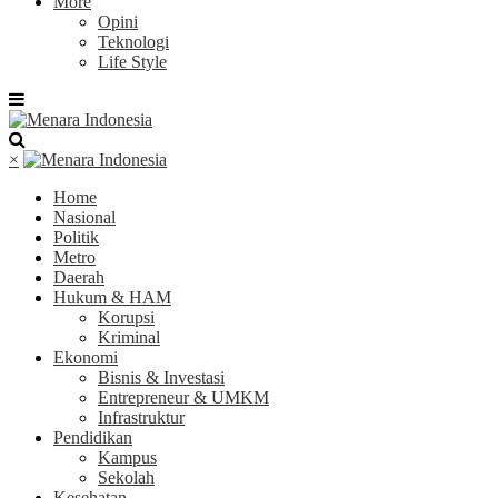
More
Opini
Teknologi
Life Style
×
Home
Nasional
Politik
Metro
Daerah
Hukum & HAM
Korupsi
Kriminal
Ekonomi
Bisnis & Investasi
Entrepreneur & UMKM
Infrastruktur
Pendidikan
Kampus
Sekolah
Kesehatan