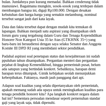
bulan. Jumlahnya pun kurang memadai. Bahkan cenderung tidak
manusiawi. Bagaimana mungkin, sosok-sosok yang terdepan dalam
membangun bangsa ini, digaji Rp100.000. Dengan desakan
kebutuhan dan harga-harga yang semakin melambung, nominal
tersebut sangat jauh dari kata layak.
Data dan fakta tersebut dapat dengan mudah kita temukan di
lapangan. Bahkan menjadi satu aspirasi yang disampaikan oleh
forum guru yang tergabung dalam Guru dan Tenaga Kependidikan
Honorer Non Kategori Usia 35 ke Atas (GTKHNK 35+) yang
baru-baru ini beraudiensi dengan saya selaku Senator dan Anggota
Komite III DPD RI yang membidani sektor pendidikan.
Padahal aspirasi soal penetapan status dan kesejahteraan ini sudah
ppuluhan tahun disampaikan. Pergantian menteri dan pergantian
pejabat di lingkup Kemendikbud, hingga pemerintah pusat, belum
ada satupun yang bertindak konkret. Sebaliknya, harapan demi
harapan terus ditumpuk. Gimik kebijakan seolah menunjukkan
keberpihakan. Faktanya, masih jauh panggang dari api.
Adapun soal kualitas yang selalu dipertanyakan oleh pemerintah,
apakah memang sudah ada upaya untuk meningkatkan kualitas para
tenaga pendidik honorer kita? Apa langkah konkret negara dalam
hal ini? Sementara persoalan mendasar seperti pemenuhan standar
gaji yang layak saja, tidak dipenuhi.