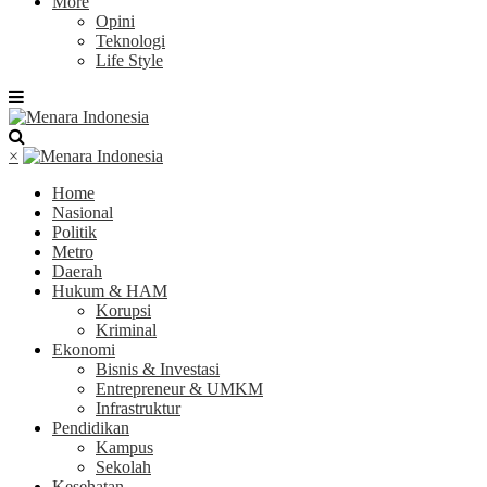
More
Opini
Teknologi
Life Style
×
Home
Nasional
Politik
Metro
Daerah
Hukum & HAM
Korupsi
Kriminal
Ekonomi
Bisnis & Investasi
Entrepreneur & UMKM
Infrastruktur
Pendidikan
Kampus
Sekolah
Kesehatan