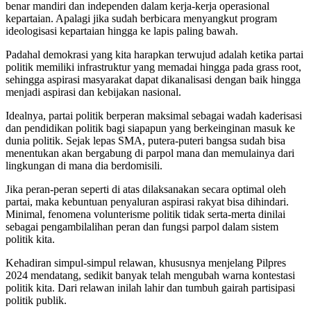
benar mandiri dan independen dalam kerja-kerja operasional
kepartaian. Apalagi jika sudah berbicara menyangkut program
ideologisasi kepartaian hingga ke lapis paling bawah.
Padahal demokrasi yang kita harapkan terwujud adalah ketika partai
politik memiliki infrastruktur yang memadai hingga pada grass root,
sehingga aspirasi masyarakat dapat dikanalisasi dengan baik hingga
menjadi aspirasi dan kebijakan nasional.
Idealnya, partai politik berperan maksimal sebagai wadah kaderisasi
dan pendidikan politik bagi siapapun yang berkeinginan masuk ke
dunia politik. Sejak lepas SMA, putera-puteri bangsa sudah bisa
menentukan akan bergabung di parpol mana dan memulainya dari
lingkungan di mana dia berdomisili.
Jika peran-peran seperti di atas dilaksanakan secara optimal oleh
partai, maka kebuntuan penyaluran aspirasi rakyat bisa dihindari.
Minimal, fenomena volunterisme politik tidak serta-merta dinilai
sebagai pengambilalihan peran dan fungsi parpol dalam sistem
politik kita.
Kehadiran simpul-simpul relawan, khususnya menjelang Pilpres
2024 mendatang, sedikit banyak telah mengubah warna kontestasi
politik kita. Dari relawan inilah lahir dan tumbuh gairah partisipasi
politik publik.