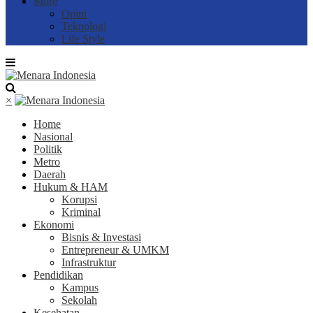
More
Opini
Teknologi
Life Style
×
Home
Nasional
Politik
Metro
Daerah
Hukum & HAM
Korupsi
Kriminal
Ekonomi
Bisnis & Investasi
Entrepreneur & UMKM
Infrastruktur
Pendidikan
Kampus
Sekolah
Kesehatan