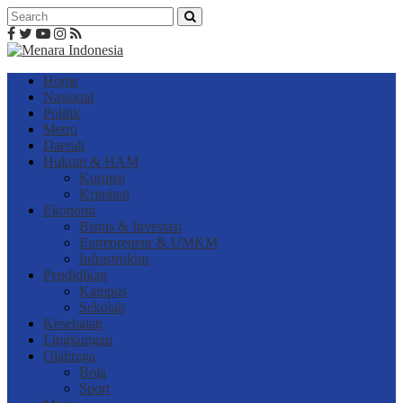
Home
Nasional
Politik
Metro
Daerah
Hukum & HAM
Korupsi
Kriminal
Ekonomi
Bisnis & Investasi
Entrepreneur & UMKM
Infrastruktur
Pendidikan
Kampus
Sekolah
Kesehatan
Lingkungan
Olahraga
Bola
Sport