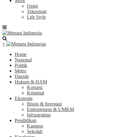
More
Opini
Teknologi
Life Style
×
Home
Nasional
Politik
Metro
Daerah
Hukum & HAM
Korupsi
Kriminal
Ekonomi
Bisnis & Investasi
Entrepreneur & UMKM
Infrastruktur
Pendidikan
Kampus
Sekolah
Kesehatan