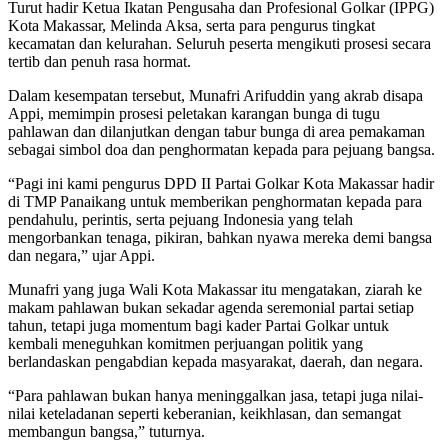
Turut hadir Ketua Ikatan Pengusaha dan Profesional Golkar (IPPG)
Kota Makassar, Melinda Aksa, serta para pengurus tingkat
kecamatan dan kelurahan. Seluruh peserta mengikuti prosesi secara
tertib dan penuh rasa hormat.
Dalam kesempatan tersebut, Munafri Arifuddin yang akrab disapa
Appi, memimpin prosesi peletakan karangan bunga di tugu
pahlawan dan dilanjutkan dengan tabur bunga di area pemakaman
sebagai simbol doa dan penghormatan kepada para pejuang bangsa.
“Pagi ini kami pengurus DPD II Partai Golkar Kota Makassar hadir
di TMP Panaikang untuk memberikan penghormatan kepada para
pendahulu, perintis, serta pejuang Indonesia yang telah
mengorbankan tenaga, pikiran, bahkan nyawa mereka demi bangsa
dan negara,” ujar Appi.
Munafri yang juga Wali Kota Makassar itu mengatakan, ziarah ke
makam pahlawan bukan sekadar agenda seremonial partai setiap
tahun, tetapi juga momentum bagi kader Partai Golkar untuk
kembali meneguhkan komitmen perjuangan politik yang
berlandaskan pengabdian kepada masyarakat, daerah, dan negara.
“Para pahlawan bukan hanya meninggalkan jasa, tetapi juga nilai-
nilai keteladanan seperti keberanian, keikhlasan, dan semangat
membangun bangsa,” tuturnya.