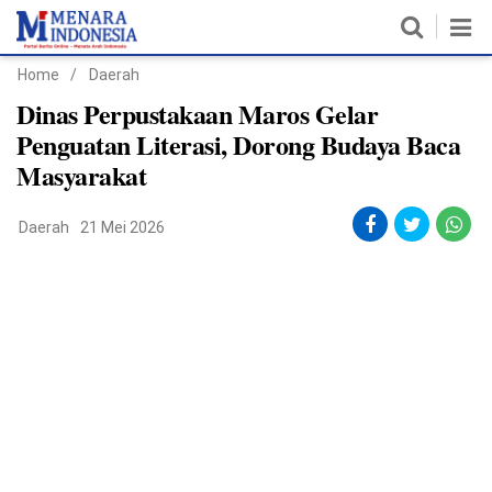
Home
/
Daerah
Home
Dinas Perpustakaan Maros Gelar
Penguatan Literasi, Dorong Budaya Baca
Nasional
Masyarakat
Politik
Daerah
21 Mei 2026
Metro
Daerah
Hukum & HAM
Ekonomi
Pendidikan