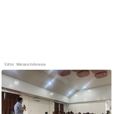
Kesehatan
Lingkungan
Olahraga
More
Editor :
Menara Indonesia
©
Copyright
2026
Menara