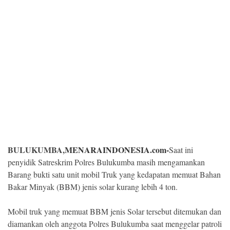
Kesehatan
Lingkungan
Olahraga
More
BULUKUMBA,
MENARAINDONESIA.com-
Saat ini
penyidik Satreskrim Polres Bulukumba masih mengamankan
Barang bukti satu unit mobil Truk yang kedapatan memuat Bahan
Bakar Minyak (BBM) jenis solar kurang lebih 4 ton.
©
Mobil truk yang memuat BBM jenis Solar tersebut ditemukan dan
Copyright
2026
diamankan oleh anggota Polres Bulukumba saat menggelar patroli
Menara