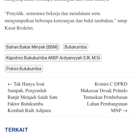
“Penyidik, sementara bekerja dan mendalami serta
mengumpulkan beberapa keterangan dan bukti tambahan,” tutup
Kasat Reskrim.
Bahan Bakar Minyak (BBM)
Bulukumba
Kapolres Bukukumba AKBP Ardyansyah S.IK. M.Si
Polres Bulukumba
Post
←
Tak Hanya Soal
Komisi C DPRD
navigation
Sampah, Pengendali
Makassar Desak Pelindo
Banjir Menjadi Salah Satu
Tuntaskan Pembebasan
Faktor Bulukumba
Lahan Pembangunan
Kembali Raih Adipura
MNP
→
TERKAIT