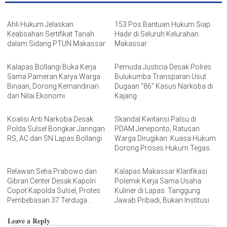
Ahli Hukum Jelaskan
153 Pos Bantuan Hukum Siap
Keabsahan Sertifikat Tanah
Hadir di Seluruh Kelurahan
dalam Sidang PTUN Makassar
Makassar
Kalapas Bollangi Buka Kerja
Pemuda Justicia Desak Polres
Sama Pameran Karya Warga
Bulukumba Transparan Usut
Binaan, Dorong Kemandirian
Dugaan “86” Kasus Narkoba di
dan Nilai Ekonomi
Kajang
Koalisi Anti Narkoba Desak
Skandal Kwitansi Palsu di
Polda Sulsel Bongkar Jaringan
PDAM Jeneponto, Ratusan
RS, AC dan SN Lapas Bollangi
Warga Dirugikan: Kuasa Hukum
Dorong Proses Hukum Tegas
Relawan Setia Prabowo dan
Kalapas Makassar Klarifikasi
Gibran Center Desak Kapolri
Polemik Kerja Sama Usaha
Copot Kapolda Sulsel, Protes
Kuliner di Lapas: Tanggung
Pembebasan 37 Terduga
Jawab Pribadi, Bukan Institusi
“Passobis”
Leave a Reply