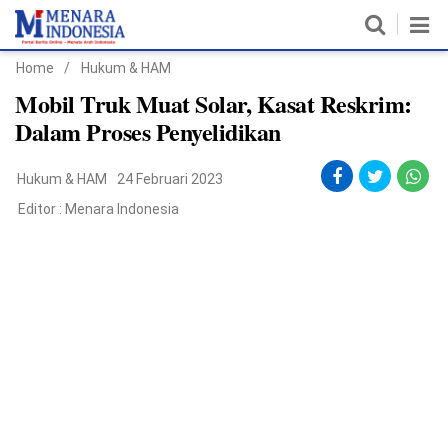
Home
/
Hukum & HAM
Home
Mobil Truk Muat Solar, Kasat Reskrim:
Dalam Proses Penyelidikan
Nasional
Hukum & HAM
24 Februari 2023
Politik
Editor :
Menara Indonesia
Metro
Daerah
Hukum & HAM
Ekonomi
Pendidikan