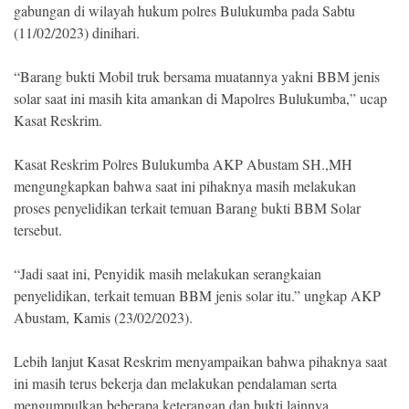
Indonesia
gabungan di wilayah hukum polres Bulukumba pada Sabtu
.
(11/02/2023) dinihari.
All
Right
Reserve
“Barang bukti Mobil truk bersama muatannya yakni BBM jenis
solar saat ini masih kita amankan di Mapolres Bulukumba,” ucap
Kasat Reskrim.
Kasat Reskrim Polres Bulukumba AKP Abustam SH.,MH
mengungkapkan bahwa saat ini pihaknya masih melakukan
proses penyelidikan terkait temuan Barang bukti BBM Solar
tersebut.
“Jadi saat ini, Penyidik masih melakukan serangkaian
penyelidikan, terkait temuan BBM jenis solar itu.” ungkap AKP
Abustam, Kamis (23/02/2023).
Lebih lanjut Kasat Reskrim menyampaikan bahwa pihaknya saat
ini masih terus bekerja dan melakukan pendalaman serta
mengumpulkan beberapa keterangan dan bukti lainnya.