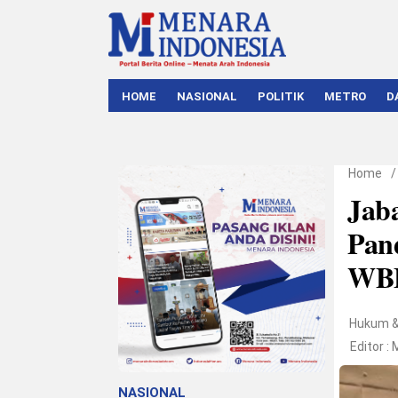
HOME
NASIONAL
POLITIK
METRO
D
Home
Jab
Pan
WB
Hukum 
Editor :
NASIONAL