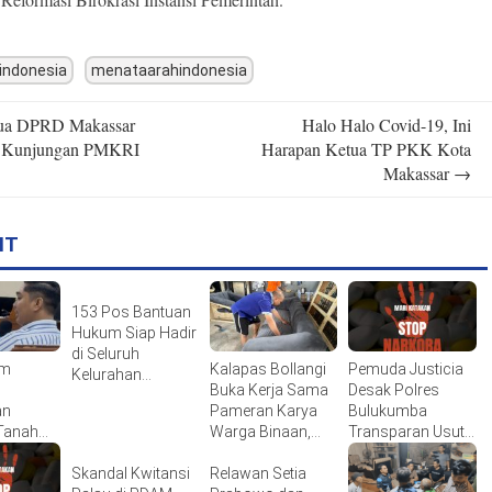
indonesia
menataarahindonesia
ua DPRD Makassar
Halo Halo Covid-19, Ini
n
a Kunjungan PMKRI
Harapan Ketua TP PKK Kota
Makassar
→
IT
153 Pos Bantuan
Hukum Siap Hadir
di Seluruh
um
Kalapas Bollangi
Pemuda Justicia
Kelurahan
Buka Kerja Sama
Desak Polres
Makassar
an
Pameran Karya
Bulukumba
 Tanah
Warga Binaan,
Transparan Usut
dang
Dorong
Dugaan “86”
kassar
Skandal Kwitansi
Kemandirian dan
Relawan Setia
Kasus Narkoba di