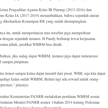
etua Pengadilan Agama Kelas IB Pinrang (2013-2016) dan
ne Kelas IA (2017-2019) menambahkan, bahwa sejumlah aturan
ng dikeluarkan Kemenpan RB yang sudah dirampungkan.
nya itu, untuk memperlancar misi tersebut juga memperkuat
a dengan sejumlah instansi. H Pandy berharap lewat kerjasama
emua pihak, predikat WBBM bisa diraih.
butkan, jika sudag dapat WBBM, instansi juga dapat rumenerasi
af sampai pimpinan.
tus honor sampai ketua dapat insentif dari pusat. WBK saja kita dapat
, apalagi kalau sudah WBBM. Belum lagi ada reward untuk orang-
prestasi,” jelasnya.
iketahui Kementerian PANRB melakukan penilaian WBBM sesuai
Peraturan Menteri PANRB nomor 14tahun 2014 tentang Pedoman
 Reformasi Birokrasi Instansi Pemerintah.