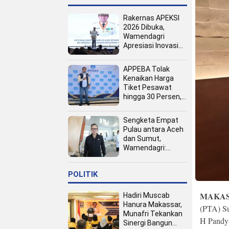
Rakernas APEKSI
2026 Dibuka,
Wamendagri
Apresiasi Inovasi
Pertumbuhan PAD
Tingkat Kota
APPEBA Tolak
Kenaikan Harga
Tiket Pesawat
hingga 30 Persen,
Dinilai Bebani
Jamaah Haji dan
Sengketa Empat
Umrah
Pulau antara Aceh
dan Sumut,
Wamendagri:
Semua Pihak
Duduk Bersama
POLITIK
MAKAS
Hadiri Muscab
Hanura Makassar,
(PTA) Su
Munafri Tekankan
H Pandy 
Sinergi Bangun