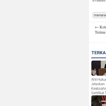
menara
Post
←
Ket
navigatio
Terim
TERKA
Ahli Huk
Jelaskan
Keabsah
Sertifikat
dalam Si
PTUN Ma