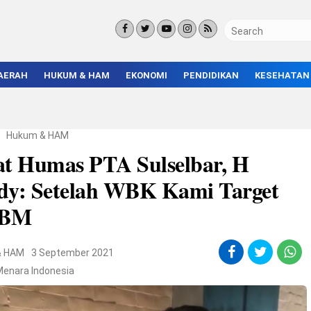
AERAH
HUKUM & HAM
EKONOMI
PENDIDIKAN
KESEHATAN
KORUPSI
BISNIS & INVESTASI
KAMPUS
KRIMINAL
ENTREPRENEUR &
SEKOLAH
UMKM
INFRASTRUKTUR
/
Hukum & HAM
at Humas PTA Sulselbar, H
dy: Setelah WBK Kami Target
BM
& HAM
3 September 2021
Menara Indonesia