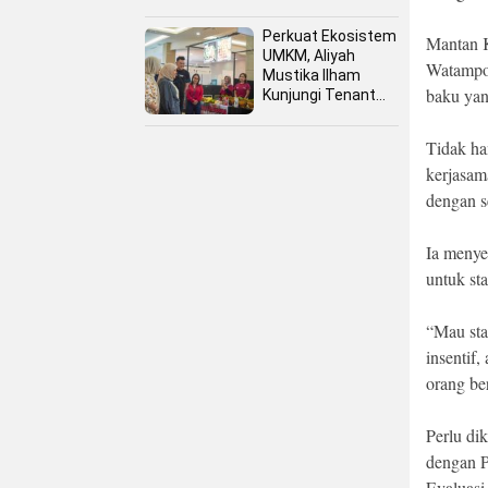
Perkuat Ekosistem
Mantan K
UMKM, Aliyah
Watampo
Mustika Ilham
baku ya
Kunjungi Tenant
Kuliner dan Booth
Fashion Fiesta
Tidak ha
kerjasam
dengan s
Ia menye
untuk st
“Mau sta
insentif
orang ber
Perlu d
dengan 
Evaluasi