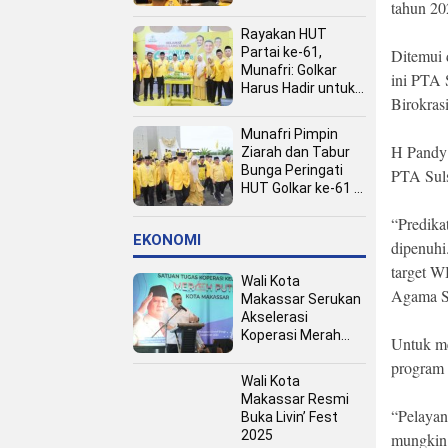
tahun 20
Kota
Rayakan HUT
Partai ke-61,
Ditemui 
Munafri: Golkar
ini PTA 
Harus Hadir untuk
Birokra
Rakyat
Munafri Pimpin
H Pandy
Ziarah dan Tabur
Bunga Peringati
PTA Suls
HUT Golkar ke-61 di
TMP Panaikang
“Predika
EKONOMI
dipenuhi
target W
Wali Kota
Agama S
Makassar Serukan
Akselerasi
Koperasi Merah
Untuk m
Putih, Dukung
program 
Program Presiden
Wali Kota
Prabowo
Makassar Resmi
“Pelayan
Buka Livin’ Fest
2025
mungkin.