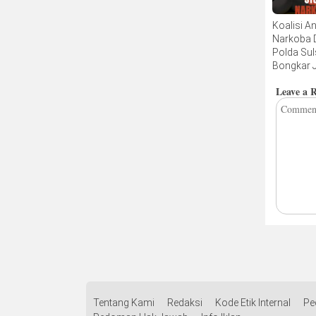
Koalisi An
Narkoba 
Polda Sul
Bongkar 
RS, AC d
Leave a 
Lapas Bol
Tentang Kami
Redaksi
Kode Etik Internal
Pe