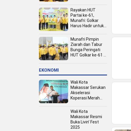
Kota
Rayakan HUT
Partai ke-61,
Munafri: Golkar
Harus Hadir untuk
Rakyat
Munafri Pimpin
Ziarah dan Tabur
Bunga Peringati
HUT Golkar ke-61 di
TMP Panaikang
EKONOMI
Wali Kota
Makassar Serukan
Akselerasi
Koperasi Merah
Putih, Dukung
Program Presiden
Wali Kota
Prabowo
Makassar Resmi
Buka Livin’ Fest
2025