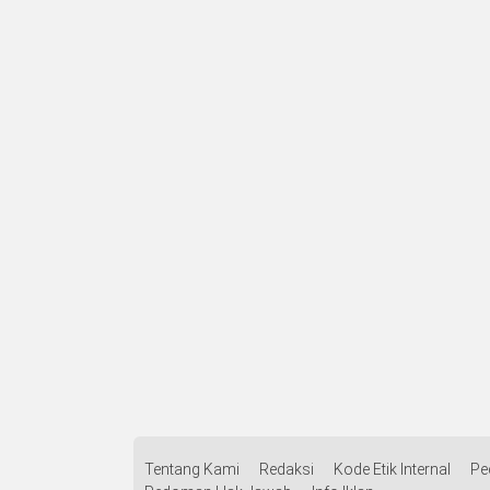
Tentang Kami
Redaksi
Kode Etik Internal
Pe