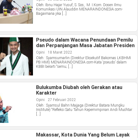
Oleh: Ibnu Hajar Yusuf, S. Sos,. M. I.Kom. Dosen Ilmu
Komunikasi UIN Alauddin MENARAINDONESIA.com-
Bagaimana jika […]
Pseudo dalam Wacana Penundaan Pemilu
dan Perpanjangan Masa Jabatan Presiden
Opini
18 Maret 2022
Oleh : Syamsumarlin (Direktur Eksekutif Bakornas LKBHMI
PB HMI) MENARAINDONESIA.com-Kata ‘pseudo’ dalam
KBBI berarti “semu; […]
Bulukumba Diubah oleh Gerakan atau
Karakter
Opini
27 Februari 2022
Oleh : Syamsul Bahri Majjaga (Direktur Batara Mungku
Institute) “Refleksi Satu Tahun Kepemimpinan Andi Muchtar
[…]
Makassar, Kota Dunia Yang Belum Layak