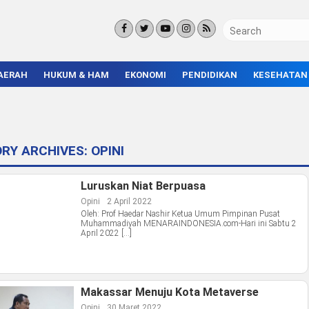
AERAH
HUKUM & HAM
EKONOMI
PENDIDIKAN
KESEHATAN
KORUPSI
BISNIS & INVESTASI
KAMPUS
KRIMINAL
ENTREPRENEUR &
SEKOLAH
UMKM
INFRASTRUKTUR
RY ARCHIVES:
OPINI
Luruskan Niat Berpuasa
Opini
2 April 2022
Oleh: Prof Haedar Nashir Ketua Umum Pimpinan Pusat
Muhammadiyah MENARAINDONESIA.com-Hari ini Sabtu 2
April 2022 […]
Makassar Menuju Kota Metaverse
Opini
30 Maret 2022