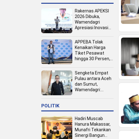
Rakernas APEKSI
2026 Dibuka,
Wamendagri
Apresiasi Inovasi
Pertumbuhan PAD
Tingkat Kota
APPEBA Tolak
Kenaikan Harga
Tiket Pesawat
hingga 30 Persen,
Dinilai Bebani
Jamaah Haji dan
Sengketa Empat
Umrah
Pulau antara Aceh
dan Sumut,
Wamendagri:
Semua Pihak
Duduk Bersama
POLITIK
Hadiri Muscab
Hanura Makassar,
Munafri Tekankan
Sinergi Bangun