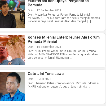
Ekoliterasi dan Upaya Penyadaran
Pemuda
Opini
17 September 2021
Oleh: Muzakkar Pengurus Forum Pemuda Milenial
MENARAINDONESIA.com-Sampah selalu menjadi momok.
Keberadaannya selalu menakutkan dan menjadi […]
Konsep Milenial Enterpreuner Ala Forum
Pemuda Milenial
Opini
16 September 2021
Oleh: Muh Ikhasul Amal (Ketua Umum Forum Pemuda
Milenial) MENARAINDONESIA.com-Berbanggalah kalian
para genarasi milenial. Utamanya […]
Catat: Ini Tana Luwu
Opini
8 Juli 2021
Oleh: Ilhamzah Ketua Komite Nasional Pemuda Indonesia
(KNPI) Kabupaten Luwu …”Juga di tanah air kita […]