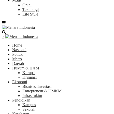
More
Opini
Teknologi
Life Style
×
Home
Nasional
Politik
Metro
Daerah
Hukum & HAM
Korupsi
Kriminal
Ekonomi
Bisnis & Investasi
Entrepreneur & UMKM
Infrastruktur
Pendidikan
Kampus
Sekolah
Kesehatan