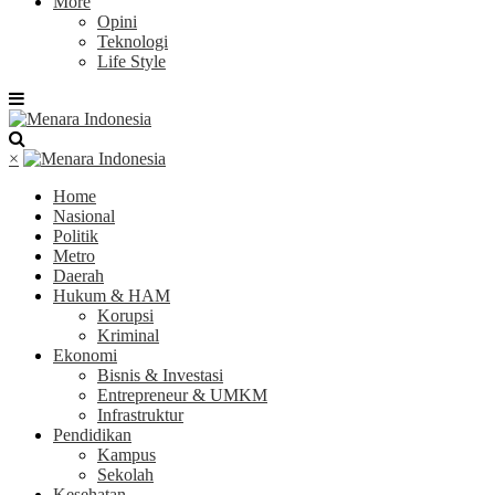
More
Opini
Teknologi
Life Style
×
Home
Nasional
Politik
Metro
Daerah
Hukum & HAM
Korupsi
Kriminal
Ekonomi
Bisnis & Investasi
Entrepreneur & UMKM
Infrastruktur
Pendidikan
Kampus
Sekolah
Kesehatan