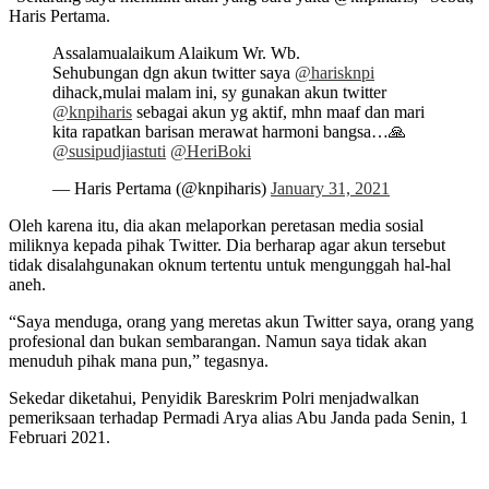
Haris Pertama.
Assalamualaikum Alaikum Wr. Wb.
Sehubungan dgn akun twitter saya
@harisknpi
dihack,mulai malam ini, sy gunakan akun twitter
@knpiharis
sebagai akun yg aktif, mhn maaf dan mari
kita rapatkan barisan merawat harmoni bangsa…🙏
@susipudjiastuti
@HeriBoki
— Haris Pertama (@knpiharis)
January 31, 2021
Oleh karena itu, dia akan melaporkan peretasan media sosial
miliknya kepada pihak Twitter. Dia berharap agar akun tersebut
tidak disalahgunakan oknum tertentu untuk mengunggah hal-hal
aneh.
“Saya menduga, orang yang meretas akun Twitter saya, orang yang
profesional dan bukan sembarangan. Namun saya tidak akan
menuduh pihak mana pun,” tegasnya.
Sekedar diketahui, Penyidik Bareskrim Polri menjadwalkan
pemeriksaan terhadap Permadi Arya alias Abu Janda pada Senin, 1
Februari 2021.