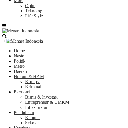
More
Opini
Teknologi
Life Style
×
Home
Nasional
Politik
Metro
Daerah
Hukum & HAM
Korupsi
Kriminal
Ekonomi
Bisnis & Investasi
Entrepreneur & UMKM
Infrastruktur
Pendidikan
Kampus
Sekolah
Kesehatan