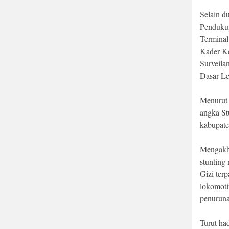
Selain d
Pendukun
Termina
Kader Ke
Surveilan
Dasar L
Menurut 
angka St
kabupate
Mengakhi
stunting
Gizi ter
lokomoti
penuruna
Turut ha