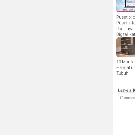
Pusatibi.or
Pusat Inf
dan Laya
Digital Ik
Bidan Ind
10 Manfaa
Hangat u
Tubuh
Leave a 