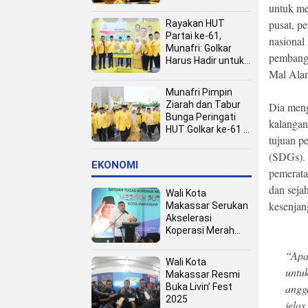
Kota
untuk me
pusat, pe
Rayakan HUT
Partai ke-61,
nasional
Munafri: Golkar
pembangu
Harus Hadir untuk
Mal Alam
Rakyat
Munafri Pimpin
Ziarah dan Tabur
Dia meng
Bunga Peringati
kalangan
HUT Golkar ke-61 di
tujuan p
TMP Panaikang
(SDGs). 
EKONOMI
pemerata
dan seja
Wali Kota
kesenjan
Makassar Serukan
Akselerasi
Koperasi Merah
Putih, Dukung
“Apa
Program Presiden
Wali Kota
Prabowo
untu
Makassar Resmi
Buka Livin’ Fest
angg
2025
jelas