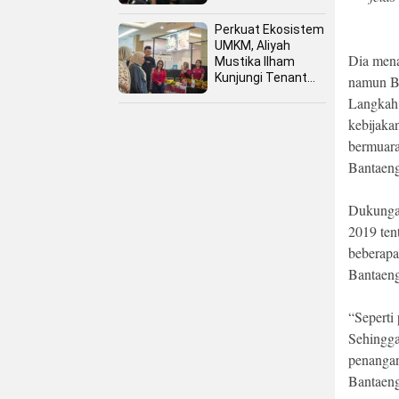
Perkuat Ekosistem
UMKM, Aliyah
Dia mena
Mustika Ilham
Kunjungi Tenant
namun Ba
Kuliner dan Booth
Langkah 
Fashion Fiesta
kebijaka
bermuara
Bantaen
Dukungan
2019 ten
beberapa
Bantaen
“Seperti
Sehingga
penangan
Bantaeng