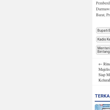
Pemberda
Darmawa
Barat, P
Bupati 
Kadis K
Menteri
Bintan
Post
←
Rind
navigatio
Majeli
Siap 
Kelura
TERKA