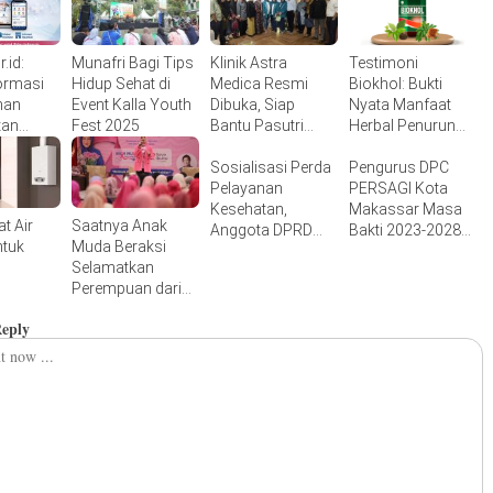
.id:
Munafri Bagi Tips
Klinik Astra
Testimoni
ormasi
Hidup Sehat di
Medica Resmi
Biokhol: Bukti
nan
Event Kalla Youth
Dibuka, Siap
Nyata Manfaat
atan
Fest 2025
Bantu Pasutri
Herbal Penurun
onesia
Wujudkan Impian
Kolesterol
Memiliki Anak
Sosialisasi Perda
Pengurus DPC
Pelayanan
PERSAGI Kota
Kesehatan,
Makassar Masa
t Air
Saatnya Anak
Anggota DPRD
Bakti 2023-2028
ntuk
Muda Beraksi
Makassar Anwar
Resmi Dilantik
Selamatkan
Faruq Soroti
Perempuan dari
Kebijakan BPJS di
Kanker Payudara
Puskesmas
Reply