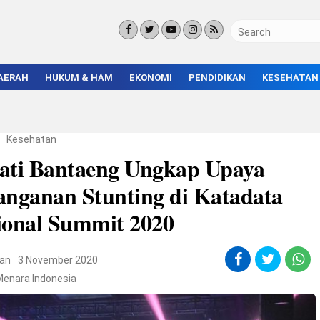
AERAH
HUKUM & HAM
EKONOMI
PENDIDIKAN
KESEHATAN
KORUPSI
BISNIS & INVESTASI
KAMPUS
KRIMINAL
ENTREPRENEUR &
SEKOLAH
UMKM
INFRASTRUKTUR
/
Kesehatan
ati Bantaeng Ungkap Upaya
anganan Stunting di Katadata
ional Summit 2020
an
3 November 2020
Menara Indonesia