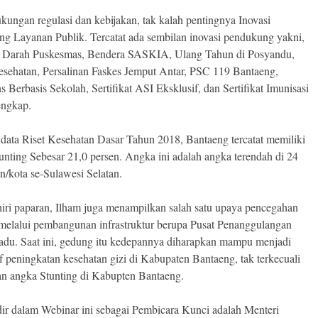
ukungan regulasi dan kebijakan, tak kalah pentingnya Inovasi
g Layanan Publik. Tercatat ada sembilan inovasi pendukung yakni,
l Darah Puskesmas, Bendera SASKIA, Ulang Tahun di Posyandu,
sehatan, Persalinan Faskes Jemput Antar, PSC 119 Bantaeng,
s Berbasis Sekolah, Sertifikat ASI Eksklusif, dan Sertifikat Imunisasi
engkap.
data Riset Kesehatan Dasar Tahun 2018, Bantaeng tercatat memiliki
unting Sebesar 21,0 persen. Angka ini adalah angka terendah di 24
n/kota se-Sulawesi Selatan.
ri paparan, Ilham juga menampilkan salah satu upaya pencegahan
 melalui pembangunan infrastruktur berupa Pusat Penanggulangan
padu. Saat ini, gedung itu kedepannya diharapkan mampu menjadi
f peningkatan kesehatan gizi di Kabupaten Bantaeng, tak terkecuali
n angka Stunting di Kabupten Bantaeng.
dir dalam Webinar ini sebagai Pembicara Kunci adalah Menteri