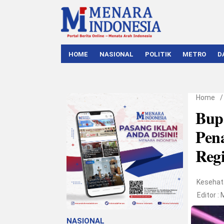
HOME
NASIONAL
POLITIK
METRO
D
Home
Bup
Pen
Reg
Kesehat
Editor :
NASIONAL