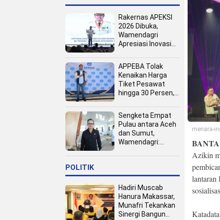
Rakernas APEKSI
2026 Dibuka,
Wamendagri
Apresiasi Inovasi
Pertumbuhan PAD
Tingkat Kota
APPEBA Tolak
Kenaikan Harga
Tiket Pesawat
hingga 30 Persen,
Dinilai Bebani
Jamaah Haji dan
Sengketa Empat
Umrah
Pulau antara Aceh
menara-in
dan Sumut,
BANTA
Wamendagri:
Semua Pihak
Azikin m
Duduk Bersama
pembicar
POLITIK
lantaran
Hadiri Muscab
sosialis
Hanura Makassar,
Munafri Tekankan
Katadata
Sinergi Bangun