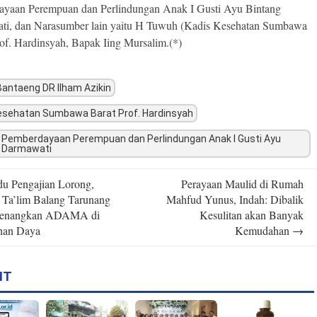
yaan Perempuan dan Perlindungan Anak I Gusti Ayu Bintang
ti, dan Narasumber lain yaitu H Tuwuh (Kadis Kesehatan Sumbawa
rof. Hardinsyah, Bapak Iing Mursalim.(*)
Bantaeng DR Ilham Azikin
esehatan Sumbawa Barat Prof. Hardinsyah
 Pemberdayaan Perempuan dan Perlindungan Anak I Gusti Ayu
g Darmawati
u Pengajian Lorong,
Perayaan Maulid di Rumah
n
s Ta’lim Balang Tarunang
Mahfud Yunus, Indah: Dibalik
Menangkan ADAMA di
Kesulitan akan Banyak
han Daya
Kemudahan
→
IT