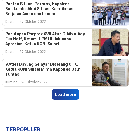
Indonesia
Pantau Situasi Porprov, Kapolres
.
Bulukumba Akui Situasi Kamtibmas
All
Berjalan Aman dan Lancar
Right
Reserve
Daerah
27 Oktober 2022
Penutupan Porprov XVII Akan Dihibur Ady
Eks Naff, Ketum HIPMI Bulukumba
Apresiasi Ketua KONI Sulsel
Daerah
27 Oktober 2022
9 Atlet Dayung Selayar Diserang OTK,
Ketua KONI Sulsel Minta Kapolres Usut
Tuntas
Kriminal
25 Oktober 2022
Load more
TERPOPULER