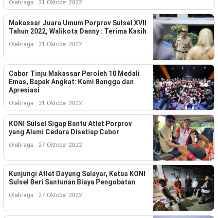
Kesehatan
Olahraga
31 Oktober 2022
Makassar Juara Umum Porprov Sulsel XVII
Lingkungan
Tahun 2022, Walikota Danny : Terima Kasih
Olahraga
31 Oktober 2022
Olahraga
More
Cabor Tinju Makassar Peroleh 10 Medali
Emas, Bapak Angkat: Kami Bangga dan
Apresiasi
Olahraga
31 Oktober 2022
KONI Sulsel Sigap Bantu Atlet Porprov
yang Alami Cedara Disetiap Cabor
Olahraga
27 Oktober 2022
Kunjungi Atlet Dayung Selayar, Ketua KONI
Sulsel Beri Santunan Biaya Pengobatan
©
Olahraga
27 Oktober 2022
Copyright
2026
Menara