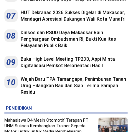
HUT Dekranas 2026 Sukses Digelar di Makassar,
07
Mendagri Apresiasi Dukungan Wali Kota Munafri
Dinsos dan RSUD Daya Makassar Raih
08
Penghargaan Ombudsman RI, Bukti Kualitas
Pelayanan Publik Baik
Buka High Level Meeting TP2DD, Appi Minta
09
Digitalisasi Pemkot Berorientasi Hasil
Wajah Baru TPA Tamangapa, Penimbunan Tanah
10
Urug Hilangkan Bau dan Siap Terima Sampah
Residu
PENDIDIKAN
Mahasiswa D4 Mesin Otomotif Terapan FT
UNM Sukses Kembangkan Trainer Sepeda
Motor Listrik untuk Media Pembelajaran