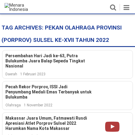
TAG ARCHIVES:
PEKAN OLAHRAGA PROVINSI
Home
(PORPROV) SULSEL KE-XVII TAHUN 2022
Nasional
Politik
Persembahan Hari Jadi ke-63, Putra
Bulukumba Juara Balap Sepeda Tingkat
Nasional
Metro
Daerah
1 Februari 2023
Daerah
Pecah Rekor Porprov, ISSI Jadi
Penyumbang Medali Emas Terbanyak untuk
Hukum & HAM
Bulukumba
Olahraga
1 November 2022
Ekonomi
Makassar Juara Umum, Fatmawati Rusdi
Pendidikan
Apresiasi Atlet Porprov Sulsel 2022
Harumkan Nama Kota Makassar