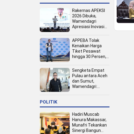
Rakernas APEKSI
2026 Dibuka,
Wamendagri
Apresiasi Inovasi
Pertumbuhan PAD
Tingkat Kota
APPEBA Tolak
Kenaikan Harga
Tiket Pesawat
hingga 30 Persen,
Dinilai Bebani
Jamaah Haji dan
Sengketa Empat
Umrah
Pulau antara Aceh
dan Sumut,
Wamendagri:
Semua Pihak
Duduk Bersama
POLITIK
Hadiri Muscab
Hanura Makassar,
Munafri Tekankan
Sinergi Bangun