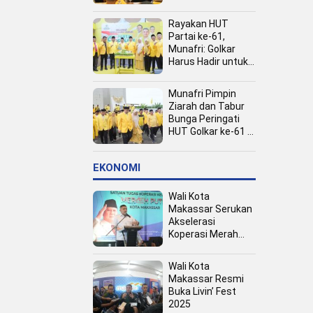
Kota
Rayakan HUT
Partai ke-61,
Munafri: Golkar
Harus Hadir untuk
Rakyat
Munafri Pimpin
Ziarah dan Tabur
Bunga Peringati
HUT Golkar ke-61 di
TMP Panaikang
EKONOMI
Wali Kota
Makassar Serukan
Akselerasi
Koperasi Merah
Putih, Dukung
Program Presiden
Wali Kota
Prabowo
Makassar Resmi
Buka Livin’ Fest
2025