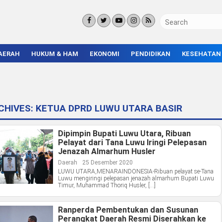
AERAH
HUKUM & HAM
EKONOMI
PENDIDIKAN
KESEHATAN
KORUPSI
BISNIS & INVESTASI
KAMPUS
KRIMINAL
ENTREPRENEUR &
SEKOLAH
UMKM
INFRASTRUKTUR
CHIVES:
KETUA DPRD LUWU UTARA BASIR
Dipimpin Bupati Luwu Utara, Ribuan
Pelayat dari Tana Luwu Iringi Pelepasan
Jenazah Almarhum Husler
Daerah
25 Desember 2020
LUWU UTARA,MENARAINDONESIA-Ribuan pelayat se-Tana
Luwu mengiringi pelepasan jenazah almarhum Bupati Luwu
Timur, Muhammad Thoriq Husler, […]
Ranperda Pembentukan dan Susunan
Perangkat Daerah Resmi Diserahkan ke