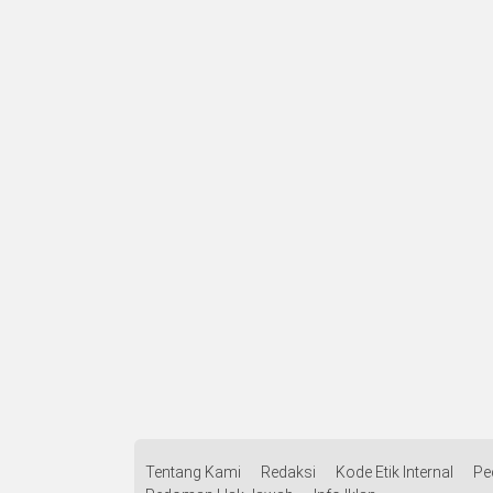
Tentang Kami
Redaksi
Kode Etik Internal
Pe