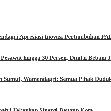
dagri Apresiasi Inovasi Pertumbuhan PAD
esawat hingga 30 Persen, Dinilai Bebani
an Sumut, Wamendagri: Semua Pihak Dudu
afri Tekankan Sinergi Bangun Kota