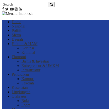
Home
Nasional
Politik
Metro
Daerah
Hukum & HAM
Korupsi
Kriminal
Ekonomi
Bisnis & Investasi
Entrepreneur & UMKM
Infrastruktur
Pendidikan
Kampus
Sekolah
Kesehatan
Lingkungan
Olahraga
Bola
Sport