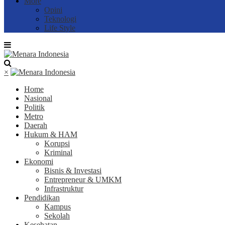
More
Opini
Teknologi
Life Style
×
Home
Nasional
Politik
Metro
Daerah
Hukum & HAM
Korupsi
Kriminal
Ekonomi
Bisnis & Investasi
Entrepreneur & UMKM
Infrastruktur
Pendidikan
Kampus
Sekolah
Kesehatan