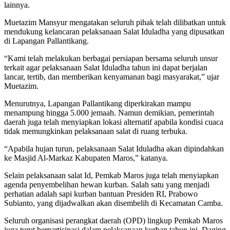
lainnya.
Muetazim Mansyur mengatakan seluruh pihak telah dilibatkan untuk
mendukung kelancaran pelaksanaan Salat Iduladha yang dipusatkan
di Lapangan Pallantikang.
“Kami telah melakukan berbagai persiapan bersama seluruh unsur
terkait agar pelaksanaan Salat Iduladha tahun ini dapat berjalan
lancar, tertib, dan memberikan kenyamanan bagi masyarakat,” ujar
Muetazim.
Menurutnya, Lapangan Pallantikang diperkirakan mampu
menampung hingga 5.000 jemaah. Namun demikian, pemerintah
daerah juga telah menyiapkan lokasi alternatif apabila kondisi cuaca
tidak memungkinkan pelaksanaan salat di ruang terbuka.
“Apabila hujan turun, pelaksanaan Salat Iduladha akan dipindahkan
ke Masjid Al-Markaz Kabupaten Maros,” katanya.
Selain pelaksanaan salat Id, Pemkab Maros juga telah menyiapkan
agenda penyembelihan hewan kurban. Salah satu yang menjadi
perhatian adalah sapi kurban bantuan Presiden RI, Prabowo
Subianto, yang dijadwalkan akan disembelih di Kecamatan Camba.
Seluruh organisasi perangkat daerah (OPD) lingkup Pemkab Maros
juga turut berpartisipasi dalam pelaksanaan kurban tahun ini. Daging