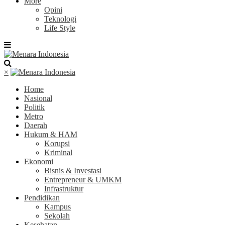
More
Opini
Teknologi
Life Style
×
Home
Nasional
Politik
Metro
Daerah
Hukum & HAM
Korupsi
Kriminal
Ekonomi
Bisnis & Investasi
Entrepreneur & UMKM
Infrastruktur
Pendidikan
Kampus
Sekolah
Kesehatan