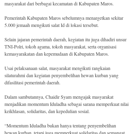
Indonesia
masyarakat dari berbagai kecamatan di Kabupaten Maros.
.
All
Right
Pemerintah Kabupaten Maros sebelumnya menargetkan sekitar
Reserve
5.000 jemaah mengikuti salat Id di lokasi tersebut.
Selain jajaran pemerintah daerah, kegiatan itu juga dihadiri unsur
TNI-Polri, tokoh agama, tokoh masyarakat, serta organisasi
kemasyarakatan dan kepemudaan di Kabupaten Maros.
Usai pelaksanaan salat, masyarakat mengikuti rangkaian
silaturahmi dan kegiatan penyembelihan hewan kurban yang
difasilitasi pemerintah daerah.
Dalam sambutannya, Chaidir Syam mengajak masyarakat
menjadikan momentum Iduladha sebagai sarana memperkuat nilai
keikhlasan, solidaritas, dan kepedulian sosial.
“Momentum Iduladha bukan hanya tentang penyembelihan
hewan kurban, tetapi juga memperkuat solidaritas dan semangat