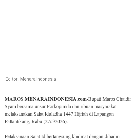
Kesehatan
Lingkungan
Olahraga
More
Editor :
Menara Indonesia
MAROS
MENARAINDONESIA.com-
,
Bupati Maros Chaidir
Syam bersama unsur Forkopimda dan ribuan masyarakat
melaksanakan Salat Iduladha 1447 Hijriah di Lapangan
Pallantikang, Rabu (27/5/2026).
©
Copyright
2026
Pelaksanaan Salat Id berlangsung khidmat dengan dihadiri
Menara