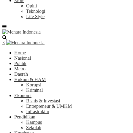
More
Opini
Teknologi
Life Style
×
Home
Nasional
Politik
Metro
Daerah
Hukum & HAM
Korupsi
Kriminal
Ekonomi
Bisnis & Investasi
Entrepreneur & UMKM
Infrastruktur
Pendidikan
Kampus
Sekolah
Kesehatan