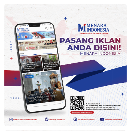
Kesehatan
Lingkungan
Olahraga
More
©
Copyright
2026
Menara