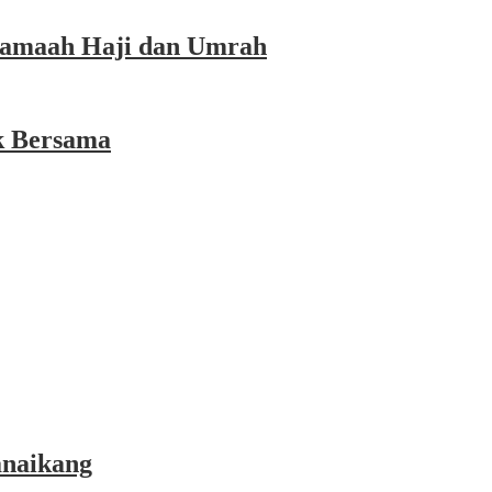
 Jamaah Haji dan Umrah
k Bersama
anaikang