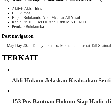
“Agar semua pihak dapat bersama-sama kawal memori banding ini hi
Aktivis Akbar Idris
Bulukumba
Bupati Bulukumba Andi Muchtar Ali Yusuf
Ketua PBHI Sulsel Dr. Andi Cibu M S.H. M.H.
Pemkab Bulukumba
Post navigation
←
May Day 2024, Danny Pomanto: Momentum Pererat Tali Silatura
TERKAIT
Ahli Hukum Jelaskan Keabsahan Sert
153 Pos Bantuan Hukum Siap Hadir d