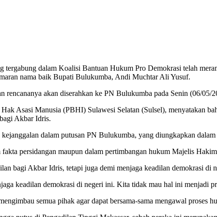
g tergabung dalam Koalisi Bantuan Hukum Pro Demokrasi telah mera
emaran nama baik Bupati Bulukumba, Andi Muchtar Ali Yusuf.
 dan rencananya akan diserahkan ke PN Bulukumba pada Senin (06/05/2
Hak Asasi Manusia (PBHI) Sulawesi Selatan (Sulsel), menyatakan ba
agi Akbar Idris.
 kejanggalan dalam putusan PN Bulukumba, yang diungkapkan dalam 
fakta persidangan maupun dalam pertimbangan hukum Majelis Hakim,
n bagi Akbar Idris, tetapi juga demi menjaga keadilan demokrasi di ne
jaga keadilan demokrasi di negeri ini. Kita tidak mau hal ini menjadi 
ngimbau semua pihak agar dapat bersama-sama mengawal proses hukum