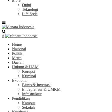
More
Opini
Teknologi
Life Style
×
Home
Nasional
Politik
Metro
Daerah
Hukum & HAM
Korupsi
Kriminal
Ekonomi
Bisnis & Investasi
Entrepreneur & UMKM
Infrastruktur
Pendidikan
Kampus
Sekolah
Kesehatan