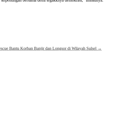
n kepentingan bersama demi tegakknya demokrasi,” imbaunya.
cue Bantu Korban Banjir dan Longsor di Wilayah Sulsel
→