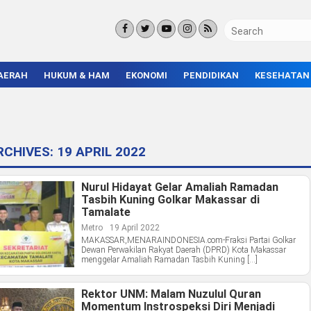
AERAH
HUKUM & HAM
EKONOMI
PENDIDIKAN
KESEHATAN
KORUPSI
BISNIS & INVESTASI
KAMPUS
KRIMINAL
ENTREPRENEUR &
SEKOLAH
UMKM
INFRASTRUKTUR
ARCHIVES:
19 APRIL 2022
Nurul Hidayat Gelar Amaliah Ramadan
Tasbih Kuning Golkar Makassar di
Tamalate
Metro
19 April 2022
MAKASSAR,MENARAINDONESIA.com-Fraksi Partai Golkar
Dewan Perwakilan Rakyat Daerah (DPRD) Kota Makassar
menggelar Amaliah Ramadan Tasbih Kuning […]
Rektor UNM: Malam Nuzulul Quran
Momentum Instrospeksi Diri Menjadi