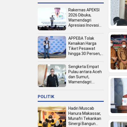
Rakernas APEKSI
2026 Dibuka,
Wamendagri
Apresiasi Inovasi
Pertumbuhan PAD
Tingkat Kota
APPEBA Tolak
Kenaikan Harga
Tiket Pesawat
hingga 30 Persen,
Dinilai Bebani
Jamaah Haji dan
Sengketa Empat
Umrah
Pulau antara Aceh
dan Sumut,
Wamendagri:
Semua Pihak
Duduk Bersama
POLITIK
Hadiri Muscab
Hanura Makassar,
Munafri Tekankan
Sinergi Bangun