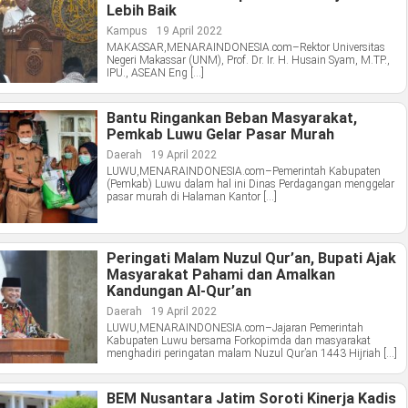
Lebih Baik
Kampus
19 April 2022
MAKASSAR,MENARAINDONESIA.com–Rektor Universitas
Negeri Makassar (UNM), Prof. Dr. Ir. H. Husain Syam, M.TP.,
IPU., ASEAN Eng […]
Bantu Ringankan Beban Masyarakat,
Pemkab Luwu Gelar Pasar Murah
Daerah
19 April 2022
LUWU,MENARAINDONESIA.com–Pemerintah Kabupaten
(Pemkab) Luwu dalam hal ini Dinas Perdagangan menggelar
pasar murah di Halaman Kantor […]
Peringati Malam Nuzul Qur’an, Bupati Ajak
Masyarakat Pahami dan Amalkan
Kandungan Al-Qur’an
Daerah
19 April 2022
LUWU,MENARAINDONESIA.com–Jajaran Pemerintah
Kabupaten Luwu bersama Forkopimda dan masyarakat
menghadiri peringatan malam Nuzul Qur’an 1443 Hijriah […]
BEM Nusantara Jatim Soroti Kinerja Kadis