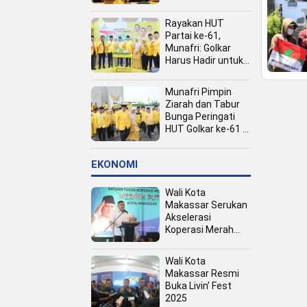
Kota
Rayakan HUT
Partai ke-61,
Munafri: Golkar
Harus Hadir untuk
Rakyat
Munafri Pimpin
Ziarah dan Tabur
Bunga Peringati
HUT Golkar ke-61 di
TMP Panaikang
EKONOMI
Wali Kota
Makassar Serukan
Akselerasi
Koperasi Merah
Putih, Dukung
Program Presiden
Wali Kota
Prabowo
Makassar Resmi
Buka Livin’ Fest
2025