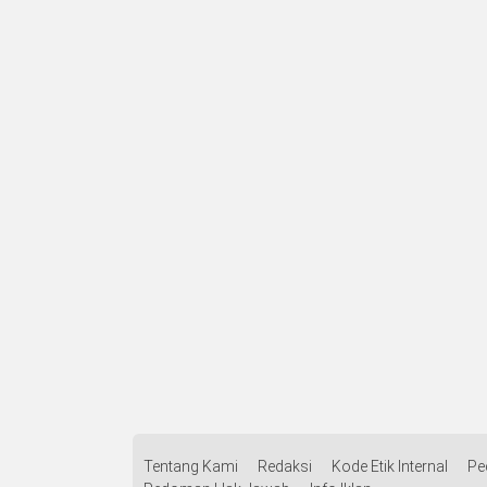
Tentang Kami
Redaksi
Kode Etik Internal
Pe