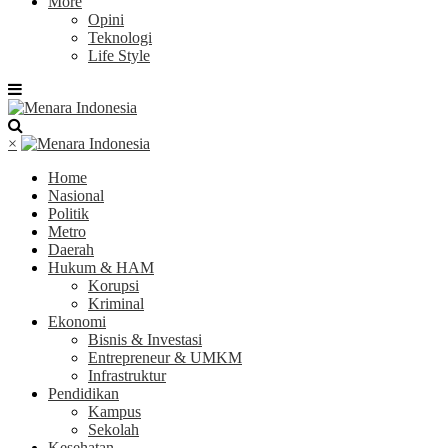
More
Opini
Teknologi
Life Style
×
Home
Nasional
Politik
Metro
Daerah
Hukum & HAM
Korupsi
Kriminal
Ekonomi
Bisnis & Investasi
Entrepreneur & UMKM
Infrastruktur
Pendidikan
Kampus
Sekolah
Kesehatan