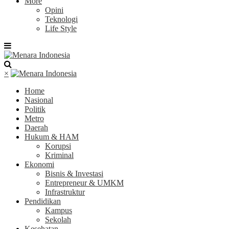
More
Opini
Teknologi
Life Style
×
Home
Nasional
Politik
Metro
Daerah
Hukum & HAM
Korupsi
Kriminal
Ekonomi
Bisnis & Investasi
Entrepreneur & UMKM
Infrastruktur
Pendidikan
Kampus
Sekolah
Kesehatan