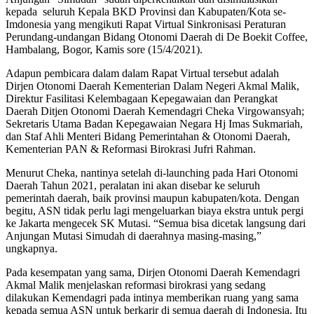
kepada seluruh Kepala BKD Provinsi dan Kabupaten/Kota se-
Imdonesia yang mengikuti Rapat Virtual Sinkronisasi Peraturan
Perundang-undangan Bidang Otonomi Daerah di De Boekit Coffee,
Hambalang, Bogor, Kamis sore (15/4/2021).
Adapun pembicara dalam dalam Rapat Virtual tersebut adalah
Dirjen Otonomi Daerah Kementerian Dalam Negeri Akmal Malik,
Direktur Fasilitasi Kelembagaan Kepegawaian dan Perangkat
Daerah Ditjen Otonomi Daerah Kemendagri Cheka Virgowansyah;
Sekretaris Utama Badan Kepegawaian Negara Hj Imas Sukmariah,
dan Staf Ahli Menteri Bidang Pemerintahan & Otonomi Daerah,
Kementerian PAN & Reformasi Birokrasi Jufri Rahman.
Menurut Cheka, nantinya setelah di-launching pada Hari Otonomi
Daerah Tahun 2021, peralatan ini akan disebar ke seluruh
pemerintah daerah, baik provinsi maupun kabupaten/kota. Dengan
begitu, ASN tidak perlu lagi mengeluarkan biaya ekstra untuk pergi
ke Jakarta mengecek SK Mutasi. “Semua bisa dicetak langsung dari
Anjungan Mutasi Simudah di daerahnya masing-masing,”
ungkapnya.
Pada kesempatan yang sama, Dirjen Otonomi Daerah Kemendagri
Akmal Malik menjelaskan reformasi birokrasi yang sedang
dilakukan Kemendagri pada intinya memberikan ruang yang sama
kepada semua ASN untuk berkarir di semua daerah di Indonesia. Itu