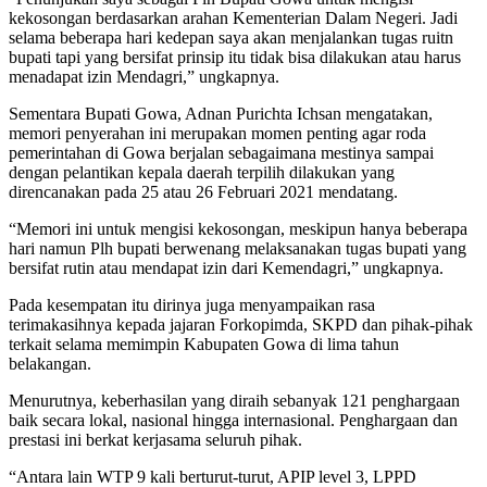
kekosongan berdasarkan arahan Kementerian Dalam Negeri. Jadi
selama beberapa hari kedepan saya akan menjalankan tugas ruitn
bupati tapi yang bersifat prinsip itu tidak bisa dilakukan atau harus
menadapat izin Mendagri,” ungkapnya.
Sementara Bupati Gowa, Adnan Purichta Ichsan mengatakan,
memori penyerahan ini merupakan momen penting agar roda
pemerintahan di Gowa berjalan sebagaimana mestinya sampai
dengan pelantikan kepala daerah terpilih dilakukan yang
direncanakan pada 25 atau 26 Februari 2021 mendatang.
“Memori ini untuk mengisi kekosongan, meskipun hanya beberapa
hari namun Plh bupati berwenang melaksanakan tugas bupati yang
bersifat rutin atau mendapat izin dari Kemendagri,” ungkapnya.
Pada kesempatan itu dirinya juga menyampaikan rasa
terimakasihnya kepada jajaran Forkopimda, SKPD dan pihak-pihak
terkait selama memimpin Kabupaten Gowa di lima tahun
belakangan.
Menurutnya, keberhasilan yang diraih sebanyak 121 penghargaan
baik secara lokal, nasional hingga internasional. Penghargaan dan
prestasi ini berkat kerjasama seluruh pihak.
“Antara lain WTP 9 kali berturut-turut, APIP level 3, LPPD