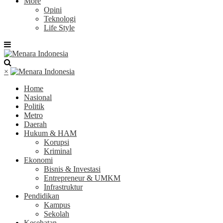
More
Opini
Teknologi
Life Style
×
Home
Nasional
Politik
Metro
Daerah
Hukum & HAM
Korupsi
Kriminal
Ekonomi
Bisnis & Investasi
Entrepreneur & UMKM
Infrastruktur
Pendidikan
Kampus
Sekolah
Kesehatan