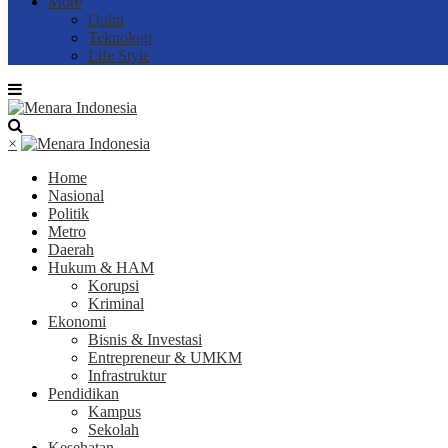
More
Opini
Teknologi
Life Style
×
Home
Nasional
Politik
Metro
Daerah
Hukum & HAM
Korupsi
Kriminal
Ekonomi
Bisnis & Investasi
Entrepreneur & UMKM
Infrastruktur
Pendidikan
Kampus
Sekolah
Kesehatan