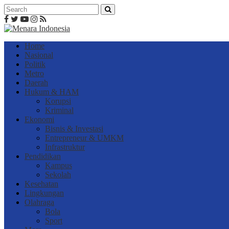
Home
Nasional
Politik
Metro
Daerah
Hukum & HAM
Korupsi
Kriminal
Ekonomi
Bisnis & Investasi
Entrepreneur & UMKM
Infrastruktur
Pendidikan
Kampus
Sekolah
Kesehatan
Lingkungan
Olahraga
Bola
Sport