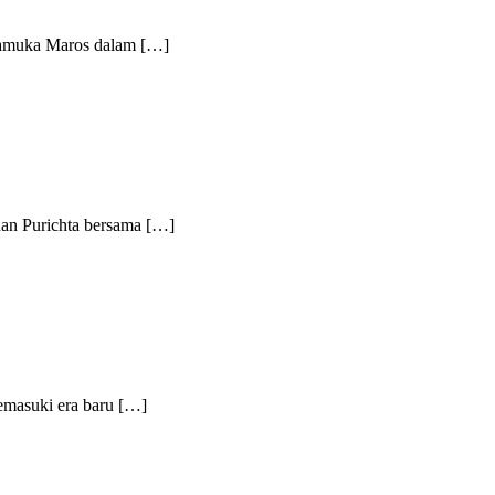
amuka Maros dalam […]
 Purichta bersama […]
asuki era baru […]