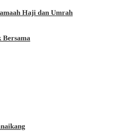
 Jamaah Haji dan Umrah
k Bersama
anaikang