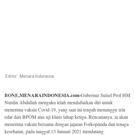
Kesehatan
Lingkungan
Olahraga
More
Editor :
Menara Indonesia
BONE,
MENARAINDONESIA.com-
Gubernur Sulsel Prof HM
Nurdin Abdullah mengaku telah mendaftarkan diri untuk
menerima vaksin Covid-19, yang saat ini tengah menunggu izin
edar dari BPOM atas uji klinis tahap ketiga. Rencananya, ia akan
©
menerima vaksin bersama dengan jajaran Forkopimda dan tenaga
Copyright
2026
kesehatan, pada tanggal 13 Januari 2021 mendatang.
Menara