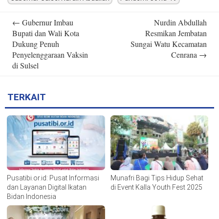
Post
←
Gubernur Imbau
Nurdin Abdullah
navigation
Bupati dan Wali Kota
Resmikan Jembatan
Dukung Penuh
Sungai Watu Kecamatan
Penyelenggaraan Vaksin
Cenrana
→
di Sulsel
TERKAIT
Pusatibi.or.id: Pusat Informasi
Munafri Bagi Tips Hidup Sehat
dan Layanan Digital Ikatan
di Event Kalla Youth Fest 2025
Bidan Indonesia