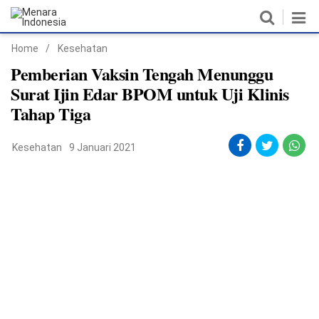
Home
/
Kesehatan
Home
Pemberian Vaksin Tengah Menunggu
Surat Ijin Edar BPOM untuk Uji Klinis
Nasional
Tahap Tiga
Politik
Kesehatan
9 Januari 2021
Metro
Daerah
Hukum & HAM
Ekonomi
Pendidikan