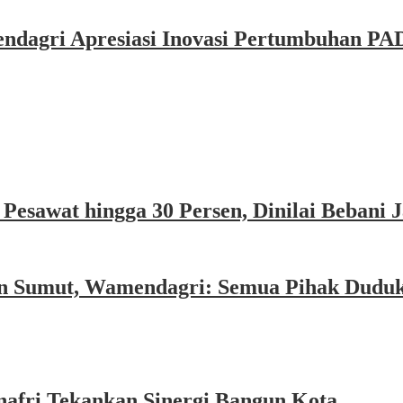
dagri Apresiasi Inovasi Pertumbuhan PAD
esawat hingga 30 Persen, Dinilai Bebani
an Sumut, Wamendagri: Semua Pihak Dudu
afri Tekankan Sinergi Bangun Kota