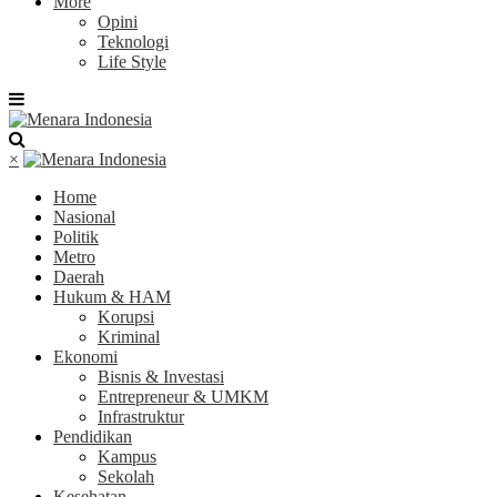
More
Opini
Teknologi
Life Style
×
Home
Nasional
Politik
Metro
Daerah
Hukum & HAM
Korupsi
Kriminal
Ekonomi
Bisnis & Investasi
Entrepreneur & UMKM
Infrastruktur
Pendidikan
Kampus
Sekolah
Kesehatan