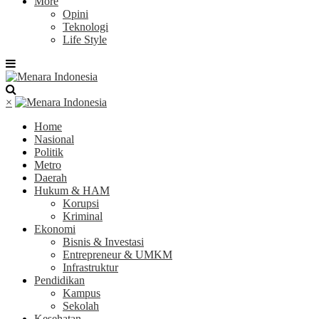
More
Opini
Teknologi
Life Style
×
Home
Nasional
Politik
Metro
Daerah
Hukum & HAM
Korupsi
Kriminal
Ekonomi
Bisnis & Investasi
Entrepreneur & UMKM
Infrastruktur
Pendidikan
Kampus
Sekolah
Kesehatan