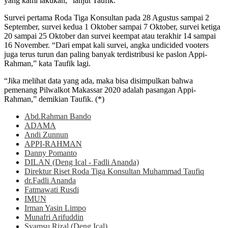
yang kami lakukan,” lanjut Taufik.
Survei pertama Roda Tiga Konsultan pada 28 Agustus sampai 2
September, survei kedua 1 Oktober sampai 7 Oktober, survei ketiga
20 sampai 25 Oktober dan survei keempat atau terakhir 14 sampai
16 November. “Dari empat kali survei, angka undicided vooters
juga terus turun dan paling banyak terdistribusi ke paslon Appi-
Rahman,” kata Taufik lagi.
“Jika melihat data yang ada, maka bisa disimpulkan bahwa
pemenang Pilwalkot Makassar 2020 adalah pasangan Appi-
Rahman,” demikian Taufik. (*)
Abd.Rahman Bando
ADAMA
Andi Zunnun
APPI-RAHMAN
Danny Pomanto
DILAN (Deng Ical - Fadli Ananda)
Direktur Riset Roda Tiga Konsultan Muhammad Taufiq
dr.Fadli Ananda
Fatmawati Rusdi
IMUN
Irman Yasin Limpo
Munafri Arifuddin
Syamsu Rizal (Deng Ical)