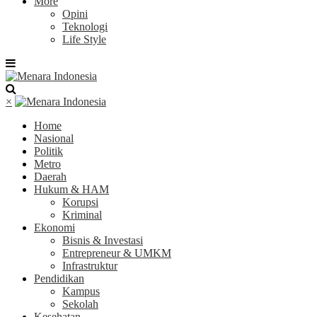
More
Opini
Teknologi
Life Style
×
Home
Nasional
Politik
Metro
Daerah
Hukum & HAM
Korupsi
Kriminal
Ekonomi
Bisnis & Investasi
Entrepreneur & UMKM
Infrastruktur
Pendidikan
Kampus
Sekolah
Kesehatan