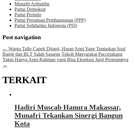
Munafri Arifuddin
Partai Demokrat
Partai Perindo
Partai Persatuan Pembangunan (PPP)
Partai Solidaritas Indonesia (PSI)
Post navigation
←
Warga Tallo Capek Dijanji, Harap Appi Yang Tuntaskan Soal
Banjir dan BLT Salah Sasaran
Tokoh Masyarakat Paccerakang
Yakin Hanya Appi-Rahman yang Bisa Eksekusi Janji Programnya
→
TERKAIT
Hadiri Muscab Hanura Makassar,
Munafri Tekankan Sinergi Bangun
Kota