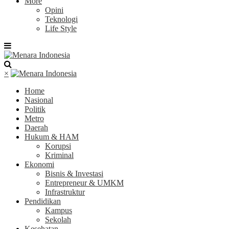
More
Opini
Teknologi
Life Style
×
Home
Nasional
Politik
Metro
Daerah
Hukum & HAM
Korupsi
Kriminal
Ekonomi
Bisnis & Investasi
Entrepreneur & UMKM
Infrastruktur
Pendidikan
Kampus
Sekolah
Kesehatan