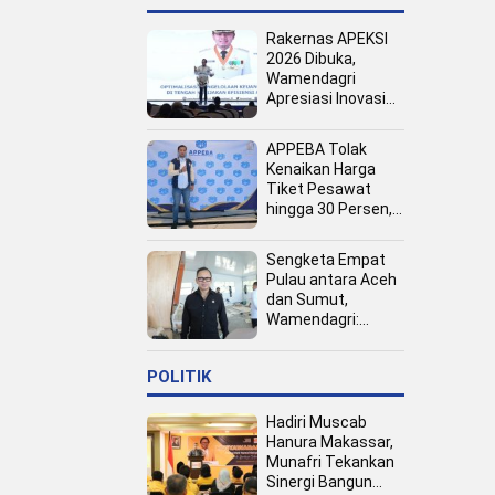
Rakernas APEKSI
2026 Dibuka,
Wamendagri
Apresiasi Inovasi
Pertumbuhan PAD
Tingkat Kota
APPEBA Tolak
Kenaikan Harga
Tiket Pesawat
hingga 30 Persen,
Dinilai Bebani
Jamaah Haji dan
Sengketa Empat
Umrah
Pulau antara Aceh
dan Sumut,
Wamendagri:
Semua Pihak
Duduk Bersama
POLITIK
Hadiri Muscab
Hanura Makassar,
Munafri Tekankan
Sinergi Bangun