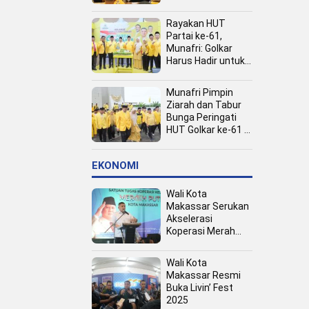
Kota
Rayakan HUT
Partai ke-61,
Munafri: Golkar
Harus Hadir untuk
Rakyat
Munafri Pimpin
Ziarah dan Tabur
Bunga Peringati
HUT Golkar ke-61 di
TMP Panaikang
EKONOMI
Wali Kota
Makassar Serukan
Akselerasi
Koperasi Merah
Putih, Dukung
Program Presiden
Wali Kota
Prabowo
Makassar Resmi
Buka Livin’ Fest
2025