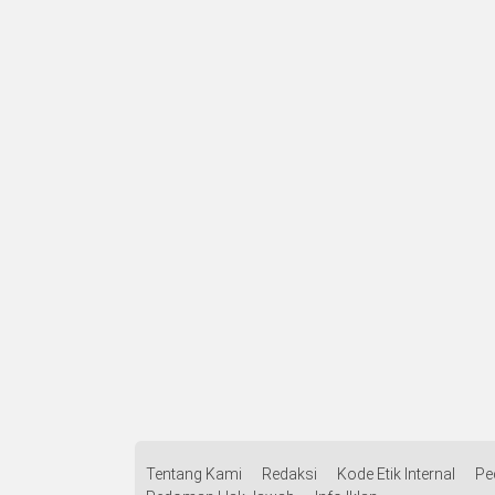
Tentang Kami
Redaksi
Kode Etik Internal
Pe