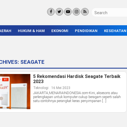
AERAH
HUKUM & HAM
EKONOMI
PENDIDIKAN
KESEHATAN
KORUPSI
BISNIS & INVESTASI
KAMPUS
KRIMINAL
ENTREPRENEUR &
SEKOLAH
UMKM
INFRASTRUKTUR
CHIVES:
SEAGATE
5 Rekomendasi Hardisk Seagate Terbaik
2023
Teknologi
16 Mei 2023
JAKARTA,MENARAINDONESIA.com-Kini, aksesoris atau
perlengkapan untuk komputer cukup beragam seperti salah
satu contohnya perangkat keras penyimpanan […]