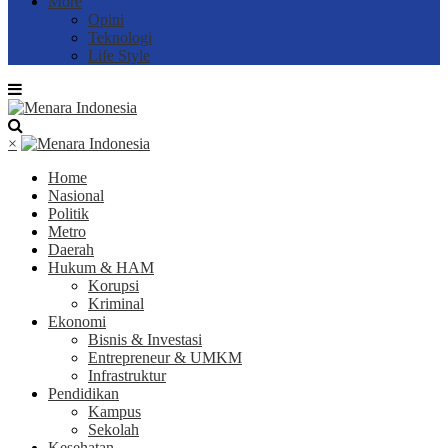
More
Opini
Teknologi
Life Style
×
Home
Nasional
Politik
Metro
Daerah
Hukum & HAM
Korupsi
Kriminal
Ekonomi
Bisnis & Investasi
Entrepreneur & UMKM
Infrastruktur
Pendidikan
Kampus
Sekolah
Kesehatan