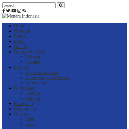
Home
Nasional
Politik
Metro
Daerah
Hukum & HAM
Korupsi
Kriminal
Ekonomi
Bisnis & Investasi
Entrepreneur & UMKM
Infrastruktur
Pendidikan
Kampus
Sekolah
Kesehatan
Lingkungan
Olahraga
Bola
Sport