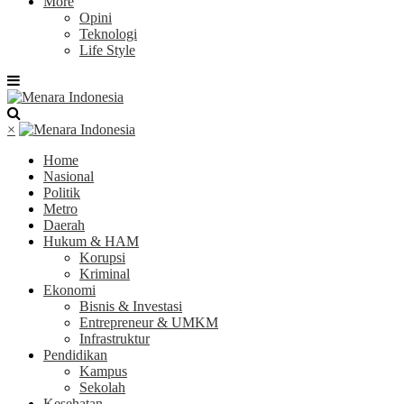
More
Opini
Teknologi
Life Style
×
Home
Nasional
Politik
Metro
Daerah
Hukum & HAM
Korupsi
Kriminal
Ekonomi
Bisnis & Investasi
Entrepreneur & UMKM
Infrastruktur
Pendidikan
Kampus
Sekolah
Kesehatan