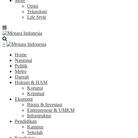
More
Opini
Teknologi
Life Style
×
Home
Nasional
Politik
Metro
Daerah
Hukum & HAM
Korupsi
Kriminal
Ekonomi
Bisnis & Investasi
Entrepreneur & UMKM
Infrastruktur
Pendidikan
Kampus
Sekolah
Kesehatan