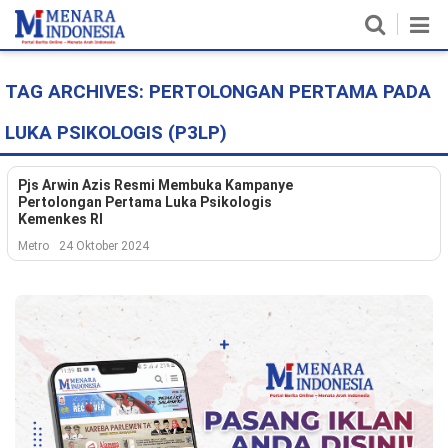
TAG ARCHIVES:
PERTOLONGAN PERTAMA PADA
Home
LUKA PSIKOLOGIS (P3LP)
Nasional
Politik
Pjs Arwin Azis Resmi Membuka Kampanye
Pertolongan Pertama Luka Psikologis
Kemenkes RI
Metro
Metro
24 Oktober 2024
Daerah
Hukum & HAM
Ekonomi
Pendidikan