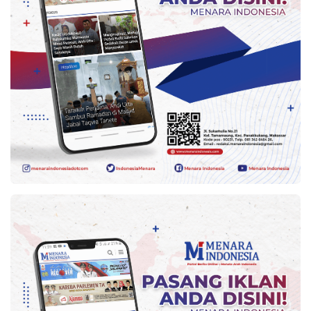
Kesehatan
Lingkungan
Olahraga
More
©
Copyright
2026
Menara