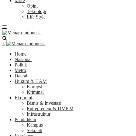
More
Opini
Teknologi
Life Style
×
Home
Nasional
Politik
Metro
Daerah
Hukum & HAM
Korupsi
Kriminal
Ekonomi
Bisnis & Investasi
Entrepreneur & UMKM
Infrastruktur
Pendidikan
Kampus
Sekolah
Kesehatan