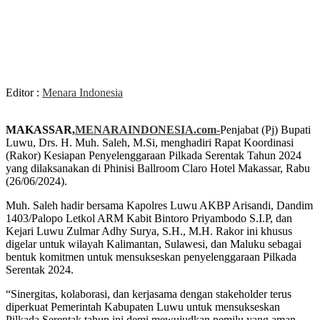
Editor :
Menara Indonesia
MAKASSAR,
MENARAINDONESIA.com-
Penjabat (Pj) Bupati
Luwu, Drs. H. Muh. Saleh, M.Si, menghadiri Rapat Koordinasi
(Rakor) Kesiapan Penyelenggaraan Pilkada Serentak Tahun 2024
yang dilaksanakan di Phinisi Ballroom Claro Hotel Makassar, Rabu
(26/06/2024).
Muh. Saleh hadir bersama Kapolres Luwu AKBP Arisandi, Dandim
1403/Palopo Letkol ARM Kabit Bintoro Priyambodo S.I.P, dan
Kejari Luwu Zulmar Adhy Surya, S.H., M.H. Rakor ini khusus
digelar untuk wilayah Kalimantan, Sulawesi, dan Maluku sebagai
bentuk komitmen untuk mensukseskan penyelenggaraan Pilkada
Serentak 2024.
“Sinergitas, kolaborasi, dan kerjasama dengan stakeholder terus
diperkuat Pemerintah Kabupaten Luwu untuk mensukseskan
Pilkada Serentak tahun ini demi mewujudkan pemilu yang aman,