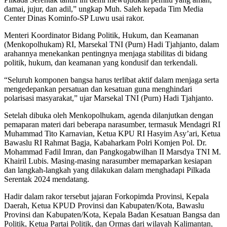
damai, jujur, dan adil,” ungkap Muh. Saleh kepada Tim Media
Center Dinas Kominfo-SP Luwu usai rakor.
Menteri Koordinator Bidang Politik, Hukum, dan Keamanan
(Menkopolhukam) RI, Marsekal TNI (Purn) Hadi Tjahjanto, dalam
arahannya menekankan pentingnya menjaga stabilitas di bidang
politik, hukum, dan keamanan yang kondusif dan terkendali.
“Seluruh komponen bangsa harus terlibat aktif dalam menjaga serta
mengedepankan persatuan dan kesatuan guna menghindari
polarisasi masyarakat,” ujar Marsekal TNI (Purn) Hadi Tjahjanto.
Setelah dibuka oleh Menkopolhukam, agenda dilanjutkan dengan
pemaparan materi dari beberapa narasumber, termasuk Mendagri RI
Muhammad Tito Karnavian, Ketua KPU RI Hasyim Asy’ari, Ketua
Bawaslu RI Rahmat Bagja, Kabaharkam Polri Komjen Pol. Dr.
Mohammad Fadil Imran, dan Pangkogabwilhan II Marsdya TNI M.
Khairil Lubis. Masing-masing narasumber memaparkan kesiapan
dan langkah-langkah yang dilakukan dalam menghadapi Pilkada
Serentak 2024 mendatang.
Hadir dalam rakor tersebut jajaran Forkopimda Provinsi, Kepala
Daerah, Ketua KPUD Provinsi dan Kabupaten/Kota, Bawaslu
Provinsi dan Kabupaten/Kota, Kepala Badan Kesatuan Bangsa dan
Politik, Ketua Partai Politik, dan Ormas dari wilayah Kalimantan,