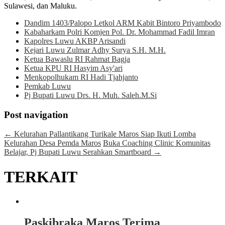
Sulawesi, dan Maluku.
Dandim 1403/Palopo Letkol ARM Kabit Bintoro Priyambodo
Kabaharkam Polri Komjen Pol. Dr. Mohammad Fadil Imran
Kapolres Luwu AKBP Arisandi
Kejari Luwu Zulmar Adhy Surya S.H. M.H.
Ketua Bawaslu RI Rahmat Bagja
Ketua KPU RI Hasyim Asy'ari
Menkopolhukam RI Hadi Tjahjanto
Pemkab Luwu
Pj Bupati Luwu Drs. H. Muh. Saleh.M.Si
Post navigation
←
Kelurahan Pallantikang Turikale Maros Siap Ikuti Lomba
Kelurahan Desa Pemda Maros
Buka Coaching Clinic Komunitas
Belajar, Pj Bupati Luwu Serahkan Smartboard
→
TERKAIT
Paskibraka Maros Terima