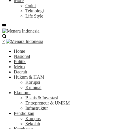
More
Opini
Teknologi
Life Style
×
Home
Nasional
Politik
Metro
Daerah
Hukum & HAM
Korupsi
Kriminal
Ekonomi
Bisnis & Investasi
Entrepreneur & UMKM
Infrastruktur
Pendidikan
Kampus
Sekolah
Kesehatan