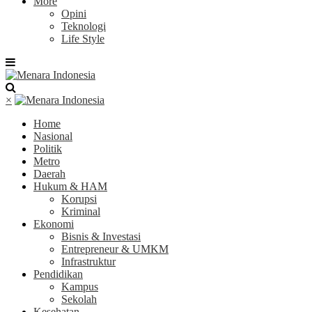
More
Opini
Teknologi
Life Style
×
Home
Nasional
Politik
Metro
Daerah
Hukum & HAM
Korupsi
Kriminal
Ekonomi
Bisnis & Investasi
Entrepreneur & UMKM
Infrastruktur
Pendidikan
Kampus
Sekolah
Kesehatan