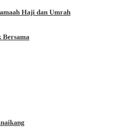
 Jamaah Haji dan Umrah
k Bersama
anaikang