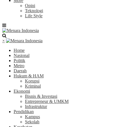
More
Opini
Teknologi
Life Style
×
Home
Nasional
Politik
Metro
Daerah
Hukum & HAM
Korupsi
Kriminal
Ekonomi
Bisnis & Investasi
Entrepreneur & UMKM
Infrastruktur
Pendidikan
Kampus
Sekolah
Kesehatan