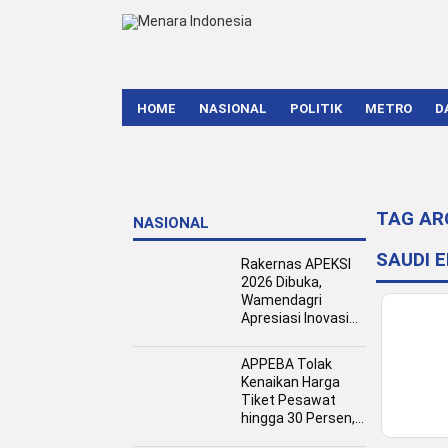
HOME
NASIONAL
POLITIK
METRO
D
TAG AR
NASIONAL
SAUDI 
Rakernas APEKSI
2026 Dibuka,
Wamendagri
Apresiasi Inovasi
Pertumbuhan PAD
Tingkat Kota
APPEBA Tolak
Kenaikan Harga
Tiket Pesawat
hingga 30 Persen,
Dinilai Bebani