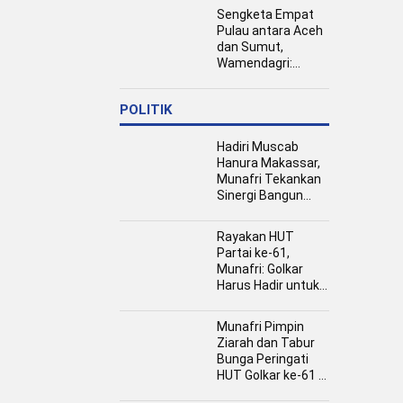
Jamaah Haji dan
Sengketa Empat
Umrah
Pulau antara Aceh
dan Sumut,
Wamendagri:
Semua Pihak
Duduk Bersama
POLITIK
Hadiri Muscab
Hanura Makassar,
Munafri Tekankan
Sinergi Bangun
Kota
Rayakan HUT
Partai ke-61,
Munafri: Golkar
Harus Hadir untuk
Rakyat
Munafri Pimpin
Ziarah dan Tabur
Bunga Peringati
HUT Golkar ke-61 di
TMP Panaikang