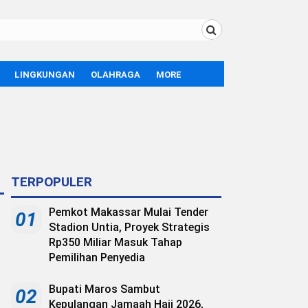
LINGKUNGAN
OLAHRAGA
MORE
BOLA
OPINI
SPORT
TEKNOLOGI
LIFE STYLE
B
TERPOPULER
Pemkot Makassar Mulai Tender
01
Stadion Untia, Proyek Strategis
Rp350 Miliar Masuk Tahap
Pemilihan Penyedia
Bupati Maros Sambut
02
Kepulangan Jamaah Haji 2026,