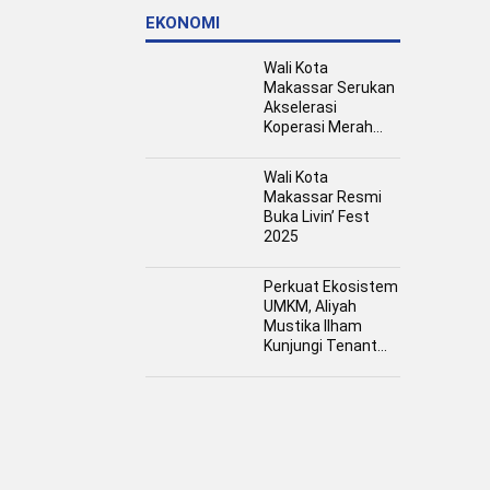
EKONOMI
Wali Kota
Makassar Serukan
Akselerasi
Koperasi Merah
Putih, Dukung
Program Presiden
Wali Kota
Prabowo
Makassar Resmi
Buka Livin’ Fest
2025
Perkuat Ekosistem
UMKM, Aliyah
Mustika Ilham
Kunjungi Tenant
Kuliner dan Booth
Fashion Fiesta