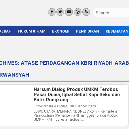
AERAH
HUKUM & HAM
EKONOMI
PENDIDIKAN
KESEHATAN
KORUPSI
BISNIS & INVESTASI
KAMPUS
KRIMINAL
ENTREPRENEUR &
SEKOLAH
UMKM
INFRASTRUKTUR
CHIVES:
ATASE PERDAGANGAN KBRI RIYADH-ARA
ERWANSYAH
Narsum Dialog Produk UMKM Terobos
Pasar Dunia, Iqbal Sebut Kopi Seko dan
Batik Rongkong
Entrepreneur & UMKM
30 Oktober 2020
LUWU UTARA, MENARAINDONESIA.com – Kementerian
Perindustrian (Kemenperin) RI menggelar Dialog Produk
UMKM IKM Indonesia Terobos […]