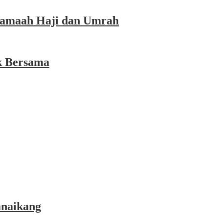
 Jamaah Haji dan Umrah
k Bersama
anaikang