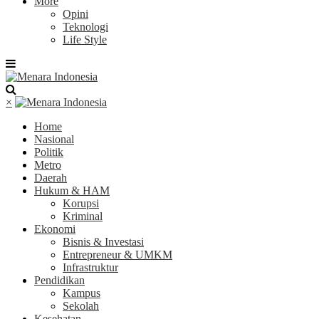
More
Opini
Teknologi
Life Style
×
Home
Nasional
Politik
Metro
Daerah
Hukum & HAM
Korupsi
Kriminal
Ekonomi
Bisnis & Investasi
Entrepreneur & UMKM
Infrastruktur
Pendidikan
Kampus
Sekolah
Kesehatan