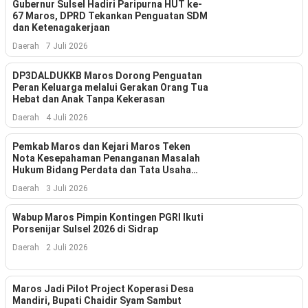
Kesehatan
Gubernur Sulsel Hadiri Paripurna HUT ke-
67 Maros, DPRD Tekankan Penguatan SDM
dan Ketenagakerjaan
Lingkungan
Daerah
7 Juli 2026
Olahraga
DP3DALDUKKB Maros Dorong Penguatan
Peran Keluarga melalui Gerakan Orang Tua
More
Hebat dan Anak Tanpa Kekerasan
Daerah
4 Juli 2026
Pemkab Maros dan Kejari Maros Teken
Nota Kesepahaman Penanganan Masalah
Hukum Bidang Perdata dan Tata Usaha
Negara
Daerah
3 Juli 2026
Wabup Maros Pimpin Kontingen PGRI Ikuti
Porsenijar Sulsel 2026 di Sidrap
Daerah
2 Juli 2026
©
Copyright
Maros Jadi Pilot Project Koperasi Desa
2026
Mandiri, Bupati Chaidir Syam Sambut
Menara