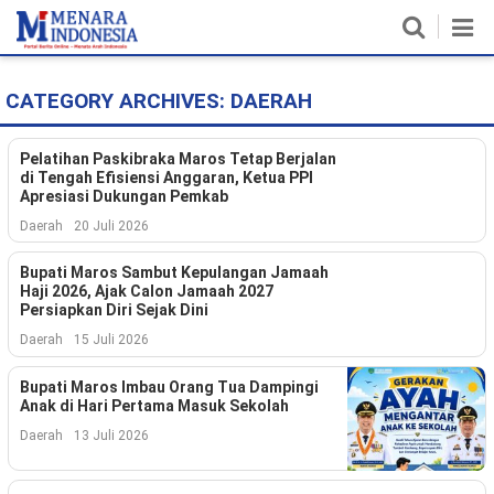
CATEGORY ARCHIVES:
DAERAH
Home
Nasional
Pelatihan Paskibraka Maros Tetap Berjalan
di Tengah Efisiensi Anggaran, Ketua PPI
Apresiasi Dukungan Pemkab
Politik
Daerah
20 Juli 2026
Metro
Bupati Maros Sambut Kepulangan Jamaah
Haji 2026, Ajak Calon Jamaah 2027
Daerah
Persiapkan Diri Sejak Dini
Daerah
15 Juli 2026
Hukum & HAM
Bupati Maros Imbau Orang Tua Dampingi
Ekonomi
Anak di Hari Pertama Masuk Sekolah
Daerah
13 Juli 2026
Pendidikan