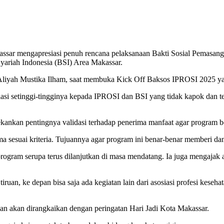
ssar mengapresiasi penuh rencana pelaksanaan Bakti Sosial Pemasang
yariah Indonesia (BSI) Area Makassar.
, Aliyah Mustika Ilham, saat membuka Kick Off Baksos IPROSI 2025 y
si setinggi-tingginya kepada IPROSI dan BSI yang tidak kapok dan ter
kankan pentingnya validasi terhadap penerima manfaat agar program b
esuai kriteria. Tujuannya agar program ini benar-benar memberi dampa
gram serupa terus dilanjutkan di masa mendatang. Ia juga mengajak aso
ruan, ke depan bisa saja ada kegiatan lain dari asosiasi profesi keseha
an akan dirangkaikan dengan peringatan Hari Jadi Kota Makassar.