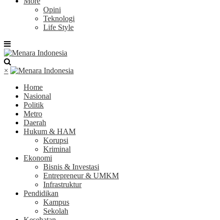
More
Opini
Teknologi
Life Style
×
Home
Nasional
Politik
Metro
Daerah
Hukum & HAM
Korupsi
Kriminal
Ekonomi
Bisnis & Investasi
Entrepreneur & UMKM
Infrastruktur
Pendidikan
Kampus
Sekolah
Kesehatan