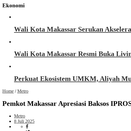
Ekonomi
Wali Kota Makassar Serukan Akseler
Wali Kota Makassar Resmi Buka Livin
Perkuat Ekosistem UMKM, Aliyah Must
Home
/
Metro
Pemkot Makassar Apresiasi Baksos IPROS
Metro
8 Juli 2025