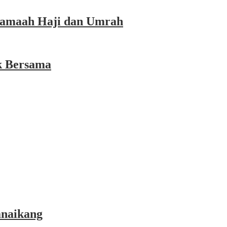
 Jamaah Haji dan Umrah
k Bersama
anaikang