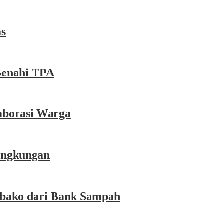
as
Benahi TPA
aborasi Warga
Lingkungan
mbako dari Bank Sampah