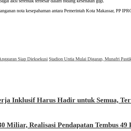
ai aksi serentak terbesar dalam bidang kesehatan gigi.
tanganan nota kesepahaman antara Pemerintah Kota Makassar, PP IPROS
Anggaran Siap Dieksekusi
Stadion Untia Mulai Digarap, Munafri Pas
rja Inklusif Harus Hadir untuk Semua, Ter
 Miliar, Realisasi Pendapatan Tembus 49 