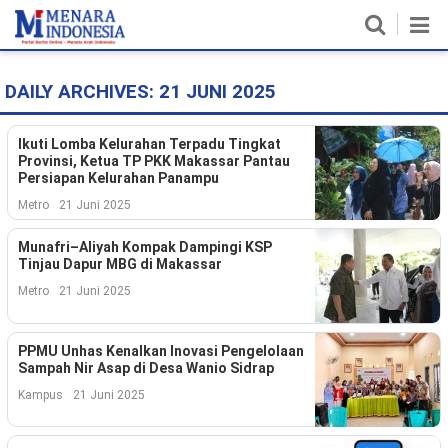
DAILY ARCHIVES:
21 JUNI 2025
Home
Nasional
Ikuti Lomba Kelurahan Terpadu Tingkat
Provinsi, Ketua TP PKK Makassar Pantau
Persiapan Kelurahan Panampu
Politik
Metro
21 Juni 2025
Metro
Munafri–Aliyah Kompak Dampingi KSP
Tinjau Dapur MBG di Makassar
Daerah
Metro
21 Juni 2025
Hukum & HAM
PPMU Unhas Kenalkan Inovasi Pengelolaan
Ekonomi
Sampah Nir Asap di Desa Wanio Sidrap
Kampus
21 Juni 2025
Pendidikan