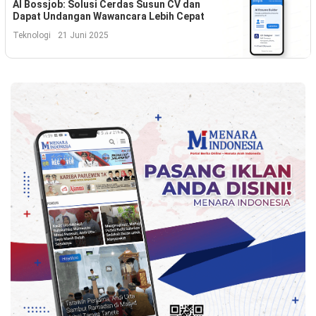
Kesehatan
AI Bossjob: Solusi Cerdas Susun CV dan
Dapat Undangan Wawancara Lebih Cepat
Lingkungan
Teknologi
21 Juni 2025
Olahraga
More
©
Copyright
2026
Menara