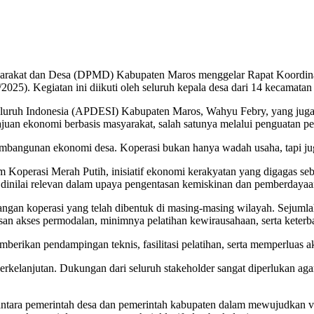
rakat dan Desa (DPMD) Kabupaten Maros menggelar Rapat Koordinas
025). Kegiatan ini diikuti oleh seluruh kepala desa dari 14 kecamata
Seluruh Indonesia (APDESI) Kabupaten Maros, Wahyu Febry, yang jug
uan ekonomi berbasis masyarakat, salah satunya melalui penguatan per
embangunan ekonomi desa. Koperasi bukan hanya wadah usaha, tapi ju
m Koperasi Merah Putih, inisiatif ekonomi kerakyatan yang digagas s
dinilai relevan dalam upaya pengentasan kemiskinan dan pemberdayaa
gan koperasi yang telah dibentuk di masing-masing wilayah. Sejumlah
san akses permodalan, minimnya pelatihan kewirausahaan, serta keterb
an pendampingan teknis, fasilitasi pelatihan, serta memperluas ak
rkelanjutan. Dukungan dari seluruh stakeholder sangat diperlukan aga
ntara pemerintah desa dan pemerintah kabupaten dalam mewujudkan v