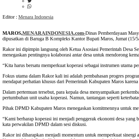
Editor :
Menara Indonesia
MAROS,
MENARAINDONESIA.com-
Dinas Pemberdayaan Masya
dipusatkan di Baruga B Kompleks Kantor Bupati Maros, Jumat (15/5/2
Rakor ini dipimpin langsung oleh Ketua Asosiasi Pemerintah Desa 
menegaskan pentingnya kolaborasi antar desa untuk mendorong kemaj
“Kita harus bersatu memperkuat koperasi sebagai instrumen utama p
Fokus utama dalam Rakor kali ini adalah pembahasan progres progra
mendapat perhatian khusus dari Pemerintah Kabupaten Maros karena 
Dalam pertemuan tersebut, para kepala desa menyampaikan perkemban
pertumbuhan unit usaha koperasi. Namun, tantangan seperti keterbata
Pihak DPMD Kabupaten Maros menegaskan komitmennya untuk memberik
“Kami berharap koperasi ini menjadi penggerak ekonomi desa yang be
kata perwakilan DPMD dalam sesi diskusi.
Rakor ini diharapkan menjadi momentum untuk memperkuat sinergi a