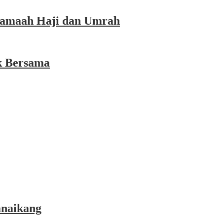
 Jamaah Haji dan Umrah
k Bersama
anaikang