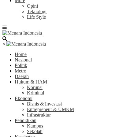
More
Opini
Teknologi
Life Style
×
Home
Nasional
Politik
Metro
Daerah
Hukum & HAM
Korupsi
Kriminal
Ekonomi
Bisnis & Investasi
Entrepreneur & UMKM
Infrastruktur
Pendidikan
Kampus
Sekolah
Kesehatan