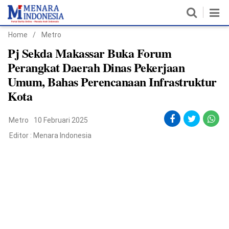
Home
/
Metro
Home
Pj Sekda Makassar Buka Forum
Perangkat Daerah Dinas Pekerjaan
Nasional
Umum, Bahas Perencanaan Infrastruktur
Kota
Politik
Metro
Metro
10 Februari 2025
Editor :
Menara Indonesia
Daerah
Hukum & HAM
Ekonomi
Pendidikan