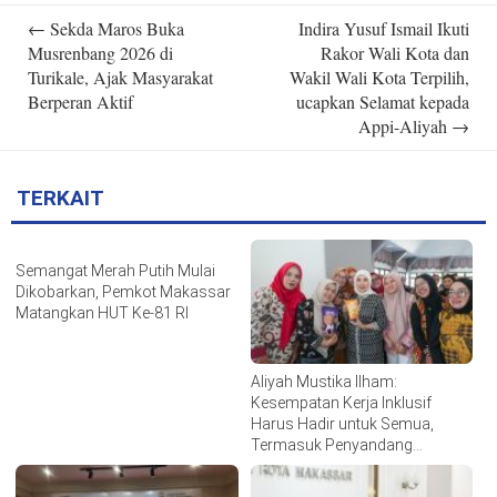
Post
←
Sekda Maros Buka
Indira Yusuf Ismail Ikuti
navigation
Musrenbang 2026 di
Rakor Wali Kota dan
Turikale, Ajak Masyarakat
Wakil Wali Kota Terpilih,
Berperan Aktif
ucapkan Selamat kepada
Appi-Aliyah
→
TERKAIT
Semangat Merah Putih Mulai
Dikobarkan, Pemkot Makassar
Matangkan HUT Ke-81 RI
Aliyah Mustika Ilham:
Kesempatan Kerja Inklusif
Harus Hadir untuk Semua,
Termasuk Penyandang
Disabilitas