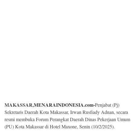
Kesehatan
Lingkungan
Olahraga
More
MAKASSAR,
MENARAINDONESIA.com-
Penjabat (Pj)
Sekretaris Daerah Kota Makassar, Irwan Rusfiady Adnan, secara
resmi membuka Forum Perangkat Daerah Dinas Pekerjaan Umum
©
Copyright
(PU) Kota Makassar di Hotel Maxone, Senin (10/2/2025).
2026
Menara