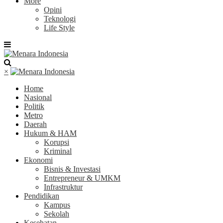
More
Opini
Teknologi
Life Style
×
Home
Nasional
Politik
Metro
Daerah
Hukum & HAM
Korupsi
Kriminal
Ekonomi
Bisnis & Investasi
Entrepreneur & UMKM
Infrastruktur
Pendidikan
Kampus
Sekolah
Kesehatan